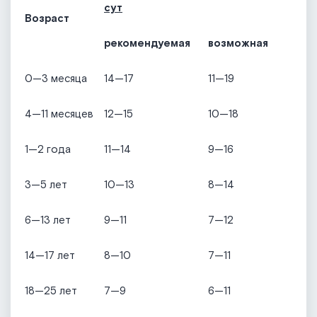
сут
Возраст
рекомендуемая
возможная
0—3 месяца
14—17
11—19
4—11 месяцев
12—15
10—18
1—2 года
11—14
9—16
3—5 лет
10—13
8—14
6—13 лет
9—11
7—12
14—17 лет
8—10
7—11
18—25 лет
7—9
6—11