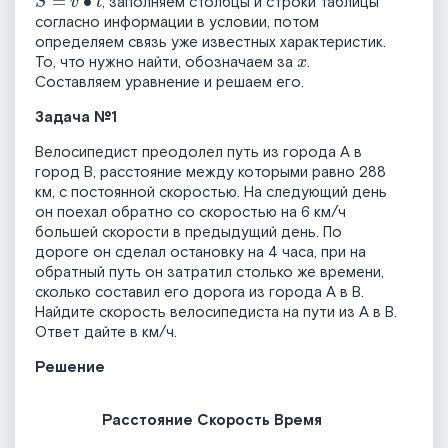
, заполняем столбцы и строки таблицы
согласно информации в условии, потом
определяем связь уже известных характеристик.
x
То, что нужно найти, обозначаем за
.
Составляем уравнение и решаем его.
Задача №1
Велосипедист преодолел путь из города А в
город B, расстояние между которыми равно 288
км, с постоянной скоростью. На следующий день
он поехал обратно со скоростью на 6 км/ч
большей скорости в предыдущий день. По
дороге он сделал остановку на 4 часа, при на
обратный путь он затратил столько же времени,
сколько составил его дорога из города A в B.
Найдите скорость велосипедиста на пути из A в B.
Ответ дайте в км/ч.
Решение
Расстояние
Скорость
Время