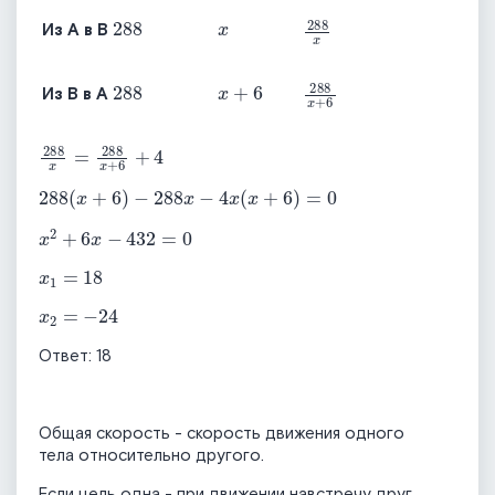
288
x
288
x
Из
A
в
B
288
x
+
6
288
x
+
6
Из
B
в
A
288
x
=
288
x
+
6
+
4
288
x
+
6
−
288
x
−
4
x
x
+
6
=
0
x
2
+
6
x
−
432
=
0
x
1
=
18
x
2
=
−
24
Ответ: 18
Общая скорость - скорость движения одного
тела относительно другого.
Если цель одна - при движении навстречу друг