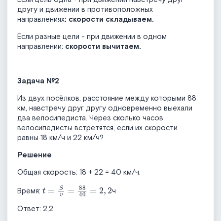
другу и движении в противоположных
направлениях
: скорости складываем.
Если разные цели - при движении в одном
направлении:
скорости вычитаем.
Задача №2
Из двух посёлков, расстояние между которыми 88
км, навстречу друг другу одновременно выехали
два велосипедиста. Через сколько часов
велосипедисты встретятся, если их скорости
равны 18 км/ч и 22 км/ч?
Решение
Общая скорость: 18 + 22 = 40 км/ч.
t
=
S
v
=
88
40
=
2
,
2
Время:
ч
Ответ: 2,2