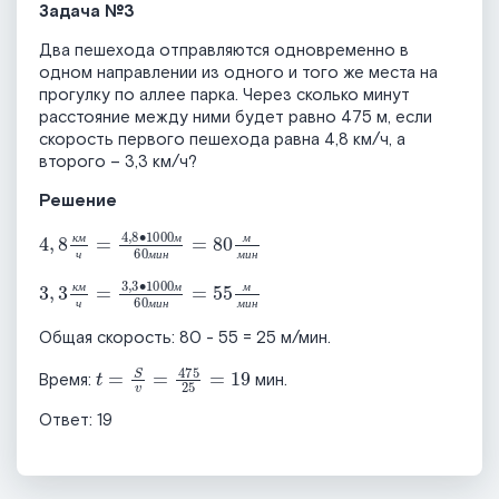
Задача №3
Два пешехода отправляются одновременно в
одном направлении из одного и того же места на
прогулку по аллее парка. Через сколько минут
расстояние между ними будет равно 475 м, если
скорость первого пешехода равна 4,8 км/ч, а
второго – 3,3 км/ч?
Решение
4
,
8
км
ч
=
4
,
8
∙
1000
м
60
мин
=
80
м
мин
к
м
м
м
ч
м
и
н
м
и
н
3
,
3
км
ч
=
3
,
3
∙
1000
м
60
мин
=
55
м
мин
к
м
м
м
ч
м
и
н
м
и
н
Общая скорость: 80 - 55 = 25 м/мин.
t
=
S
v
=
475
25
=
19
Время:
мин.
Ответ: 19