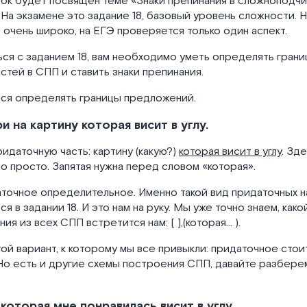
рок будет посвящен теме «Знаки препинания в сложноподч
На экзамене это задание 18, базовый уровень сложности. Н
т очень широко, на ЕГЭ проверяется только один аспект.
ся с заданием 18, вам необходимо уметь определять границ
стей в СПП и ставить знаки препинания.
мся определять границы предложений.
 на картину которая висит в углу.
идаточную часть: картину (какую?)
которая висит в углу
. Зд
о просто. Запятая нужна перед словом «которая».
точное определительное. Именно такой вид придаточных н
я в задании 18. И это нам на руку. Мы уже точно знаем, како
ия из всех СПП встретится нам: [ ],(которая… ).
ой вариант, к которому мы все привыкли: придаточное стои
 Но есть и другие схемы построения СПП, давайте разбер
которая мне понравилась висит в углу.