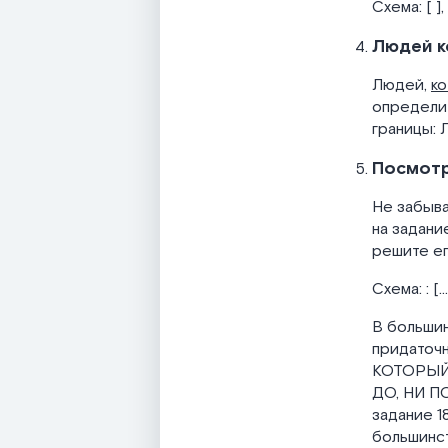
Схема: [ ]
Людей к
Людей,
к
определит
границы: 
Посмотр
Не забыва
на задани
решите ег
Схема: : [
В большин
придаточн
КОТОРЫЙ,
ДО, НИ П
задание 1
большинст