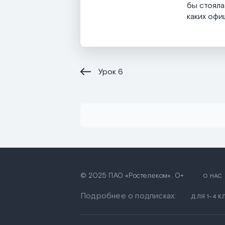
бы стояла
каких офи
Урок
6
© 2025 ПАО «Ростелеком». 0+
О НАС
Подробнее о подписках:
ДЛЯ 1-4 