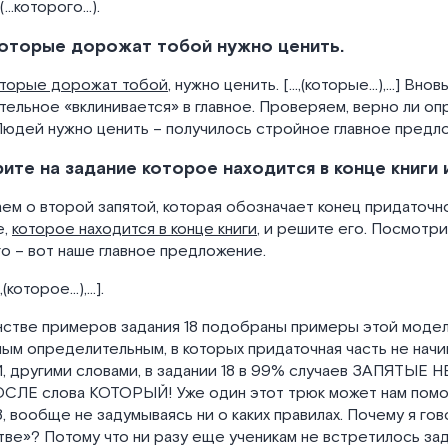
, (…которого…).
оторые дорожат тобой нужно ценить.
оторые дорожат тобой
, нужно ценить. […,(которые…),…] Вновь
ельное «вклинивается» в главное. Проверяем, верно ли о
Людей нужно ценить – получилось стройное главное предл
ите на задание которое находится в конце книги 
ем о второй запятой, которая обозначает конец придаточн
е,
которое находится в конце книги
, и решите его. Посмотри
о – вот наше главное предложение.
…,(которое…),…].
стве примеров задания 18 подобраны примеры этой модел
ым определительным, в которых придаточная часть не начи
 другими словами, в задании 18 в 99% случаев ЗАПЯТЫЕ 
ОСЛЕ слова КОТОРЫЙ! Уже один этот трюк может нам помо
8, вообще не задумываясь ни о каких правилах. Почему я го
ве»? Потому что ни разу еще ученикам не встретилось зад