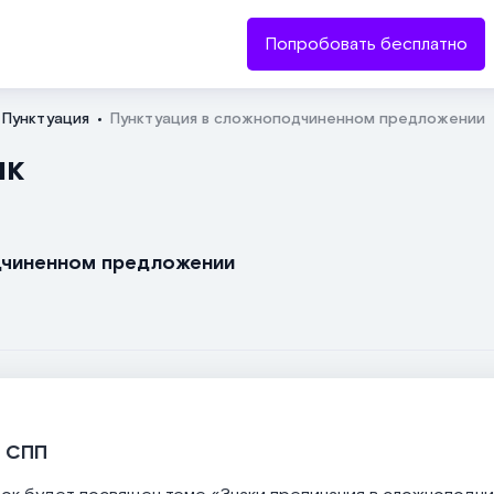
Попробовать бесплатно
Пунктуация
Пунктуация в сложноподчиненном предложении
Отправить
ык
одчиненном предложении
в СПП