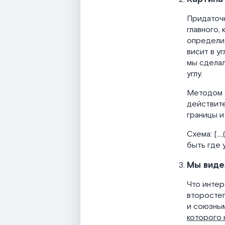
Придаточ
главного, 
определит
висит в у
мы сделал
углу.
Методом у
действите
границы и
Схема: […
быть где 
Мы виде
Что интер
второстеп
и союзным
которого 