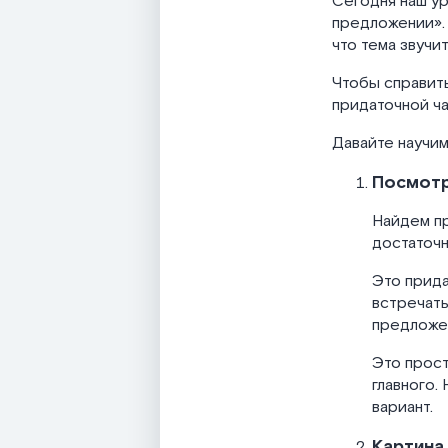
Сегодня наш у
предложении». 
что тема звучи
Чтобы справить
придаточной ча
Давайте научи
Посмотри
Найдем пр
достаточн
Это прида
встречатьс
предложен
Это прост
главного.
вариант.
Картина 