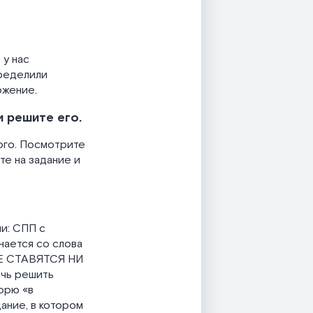
 у нас
пределили
ожение.
и решите его.
ого. Посмотрите
те на задание и
и: СПП с
нается со слова
НЕ СТАВЯТСЯ НИ
чь решить
ворю «в
ание, в котором