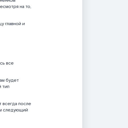
иненном
есмотря на то,
у главной и
есь все
ам будет
й тип
т всегда после
ем следующий