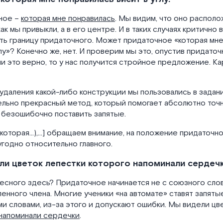
ное –
которая мне понравилась
. Мы видим, что оно распол
как мы привыкли, а в его центре. И в таких случаях критично
ь границу придаточного. Может придаточное «которая мне
глу»? Конечно же, нет. И проверим мы это, опустив придаточ
и это верно, то у нас получится стройное предложение. Ка
даления какой-либо конструкции мы пользовались в задании 
льно прекрасный метод, который помогает абсолютно точ
 безошибочно поставить запятые.
,(которая…),…] обращаем внимание, на положение придаточн
угодно относительно главного.
ли цветок лепестки которого напоминали сердечк
есного здесь? Придаточное начинается не с союзного слова
енного члена. Многие ученики «на автомате» ставят запят
и словами, из-за этого и допускают ошибки. Мы видели цв
напоминали сердечки
.