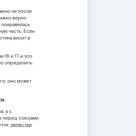
ожено не после
 важно верно
 понравилась
ную часть. Если
ртина висит в
16 и 17, и это
но определить
ого: оно может
и.
, а с
ые перед союзами
еток,
лепестки