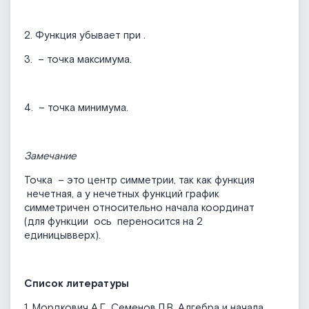
2. Функция убывает при
.
3.
– точка максимума.
4.
– точка минимума.
Замечание
Точка
– это центр симметрии, так как функция
нечетная, а у нечетных функций график
симметричен относительно начала координат
(для функции
ось
переносится на 2
единицывверх).
Список литературы
1. Мордкович А.Г., Семенов П.В. Алгебра и начала