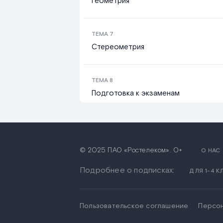
Геометрия
ТЕМА
7
Стереометрия
ТЕМА
8
Подготовка к экзаменам
ТЕМА
9
Степени и корни. Степенные функции
Профильный уровень
© 2025 ПАО «Ростелеком». 0+
О НАС
Подробнее о подписках:
ДЛЯ 1-4 
ТЕМА
10
Показательная и логарифмическая ф
Профильный уровень
Пользовательское соглашение
Персо