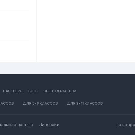
.
ПАРТНЕРЫ
БЛОГ
ПРЕПОДАВАТЕЛИ
КЛАССОВ
ДЛЯ 5-8 КЛАССОВ
ДЛЯ 9-11 КЛАССОВ
ункции.
нальные данные
Лицензии
По вопро