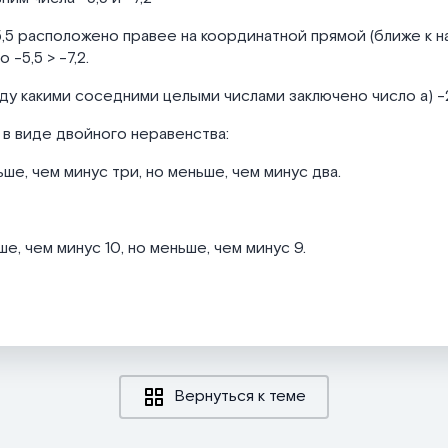
-5,5 расположено правее на координатной прямой (ближе к на
о -5,5 > -7,2.
у какими соседними целыми числами заключено число а) -2,
в виде двойного неравенства:
ьше, чем минус три, но меньше, чем минус два.
е, чем минус 10, но меньше, чем минус 9.
Вернуться к теме