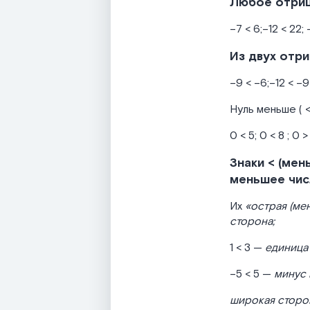
Любое отриц
–7 < 6;–12 < 22; –
Из двух отри
–9 < –6;–12 < –9 ;
Нуль меньше ( <
0 < 5; 0 < 8 ; 0 > 
Знаки < (мен
меньшее чис
Их
«острая (ме
сторона;
1 < 3 —
единица
–5 < 5 —
минус 
широкая сторон