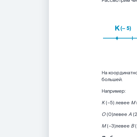
Рассмотрим чис
На координатно
большей.
Например:
K
(–5) левее
M
O
(0)левее
A
(2
M
(–3)левее
B
(