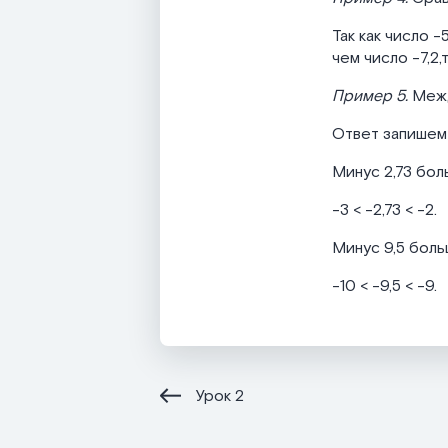
Так как число 
чем число -7,2,т
Пример 5.
Межд
Ответ запишем 
Минус 2,73 бол
-3 < -2,73 < -2.
Минус 9,5 больш
-10 < -9,5 < -9.
Урок
2