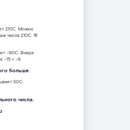
ает 210С. Можно
ше числа 210С. 18
ает -90С. Вчера
 -15 < -9.
ого больше.
ывает 50С.
ьного числа.
о