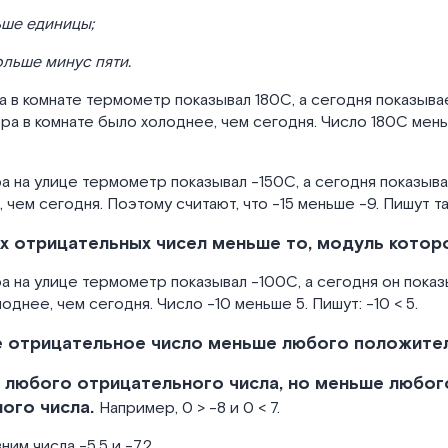
ьше единицы;
ольше минус пяти.
 в комнате термометр показывал 180С, а сегодня показыв
чера в комнате было холоднее, чем сегодня. Число 180С мень
а на улице термометр показывал -150С, а сегодня показыв
чем сегодня. Поэтому считают, что -15 меньше -9. Пишут так:
х отрицательных чисел меньше то, модуль котор
а на улице термометр показывал -100С, а сегодня он показ
однее, чем сегодня. Число -10 меньше 5. Пишут: -10 < 5.
отрицательное число меньше любого положител
 любого отрицательного числа, но меньше любог
ого числа.
Например, 0 > -8 и 0 < 7.
им числа -5,5 и -7,2