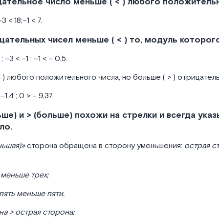
ательное число меньше ( < ) любого положитель
3 < 18;–1 < 7.
цательных чисел меньше ( < ) то, модуль которого 
 –3 < –1 ; –1 < – 0,5.
 ) любого положительного числа, но больше ( > ) отрицател
–1,4 ; 0 > – 9,37.
ьше) и > (больше) похожи на стрелки и всегда ука
ло.
ньшая)»
сторона обращена в сторону уменьшения:
острая с
 меньше трех;
пять меньше пяти.
а > острая сторона;