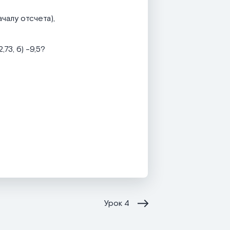
чалу отсчета),
73, б) -9,5?
Урок
4