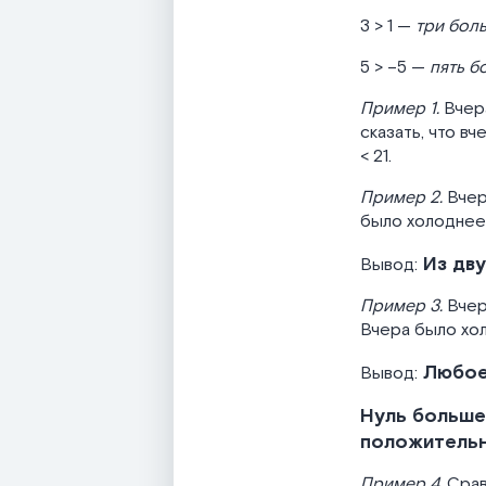
3 > 1 —
три бол
5 > –5 —
пять б
Пример 1.
Вчера
сказать, что в
< 21.
Пример 2.
Вчер
было холоднее, 
Из дву
Вывод:
Пример 3.
Вчер
Вчера было хол
Любое 
Вывод:
Нуль больше
положительн
Пример 4.
Сравн