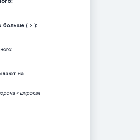
ного:
больше ( > ):
ьного:
зывают на
торона < широкая