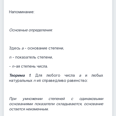
Напоминание:
Основные определения:
Здесь
a
- основание степени,
n
- показатель степени,
-
n
-ая степень числа.
Теорема 1
.
Для любого числа
а
и любых
натуральных
n
и
k
справедливо равенство:
При умножении степеней с одинаковыми
основаниями показатели складываются, основание
остается неизменным.