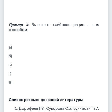
Пример 4
:
Вычислить наиболее рациональным
способом.
а)
б)
в)
г)
д)
Список рекомендованной литературы
Дорофеев Г.В., Суворова С.Б., Бунимович Е.А.