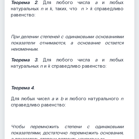
Теорема 2
.
Для любого числа
а
и любых
натуральных
n
и
k,
таких, что
n
>
k
справедливо
равенство:
При делении степеней с одинаковыми основаниями
показатели отнимаются, а основание остается
неизменным.
Теорема 3
.
Для любого числа
а
и любых
натуральных
n
и
k
справедливо равенство:
Теорема 4
.
Для любых чисел
а
и
b
и любого натурального
n
справедливо равенство:
Чтобы перемножить степени с одинаковыми
показателями, достаточно перемножить основания,