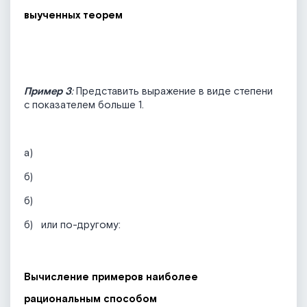
выученных теорем
Пример 3
:
Представить выражение в виде степени
с показателем больше 1.
а)
б)
б)
б)
или по-другому:
Вычисление примеров наиболее
рациональным способом