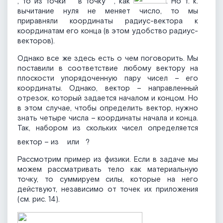
, то из точки
в точку
, как
. Но т. к.
вычитание нуля не меняет число, то мы
приравняли координаты радиус-вектора к
координатам его конца (в этом удобство радиус-
векторов).
Однако все же здесь есть о чем поговорить. Мы
поставили в соответствие любому вектору на
плоскости упорядоченную пару чисел – его
координаты. Однако, вектор – направленный
отрезок, который задается началом и концом. Но
в этом случае, чтобы определить вектор, нужно
знать четыре числа – координаты начала и конца.
Так, набором из скольких чисел определяется
вектор – из
или
?
Рассмотрим пример из физики. Если в задаче мы
можем рассматривать тело как материальную
точку, то суммируем силы, которые на него
действуют, независимо от точек их приложения
(см. рис. 14).