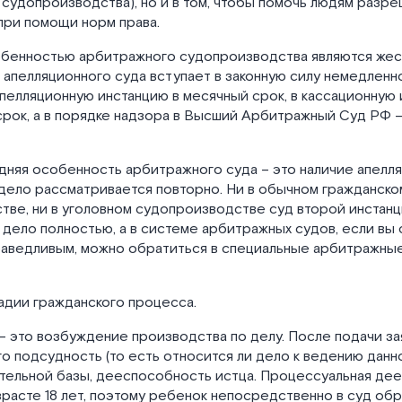
 судопроизводства), но и в том, чтобы помочь людям разр
при помощи норм права.
бенностью арбитражного судопроизводства являются жес
апелляционного суда вступает в законную силу немедленн
пелляционную инстанцию в месячный срок, в кассационную 
рок, а в порядке надзора в Высший Арбитражный Суд РФ –
дняя особенность арбитражного суда – это наличие апелл
 дело рассматривается повторно. Ни в обычном гражданско
ве, ни в уголовном судопроизводстве суд второй инстанц
дело полностью, а в системе арбитражных судов, если вы 
аведливым, можно обратиться в специальные арбитражны
адии гражданского процесса.
– это возбуждение производства по делу. После подачи за
о подсудность (то есть относится ли дело к ведению данно
ательной базы, дееспособность истца. Процессуальная де
зрасте 18 лет, поэтому ребенок непосредственно в суд обр