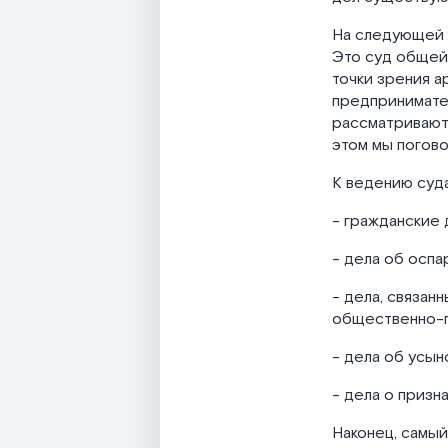
На следующей 
Это суд общей
точки зрения 
предпринимател
рассматривают,
этом мы погово
К ведению суд
- гражданские 
- дела об оспа
- дела, связан
общественно-п
- дела об усын
- дела о призн
Наконец, самы