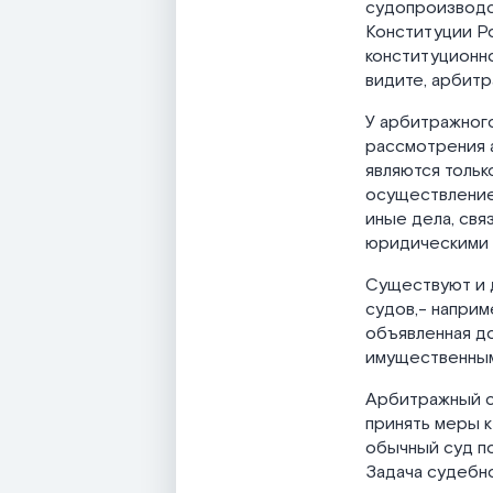
судопроизводс
Конституции Ро
конституционно
видите, арбитр
У арбитражног
рассмотрения а
являются тольк
осуществление
иные дела, св
юридическими 
Существуют и 
судов,- наприм
объявленная до
имущественным 
Арбитражный су
принять меры к
обычный суд по
Задача судебно