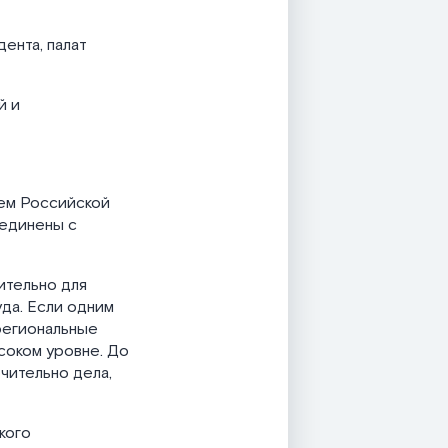
ента, палат
й и
ем Российской
ъединены с
ительно для
уда. Если одним
региональные
соком уровне. До
чительно дела,
кого