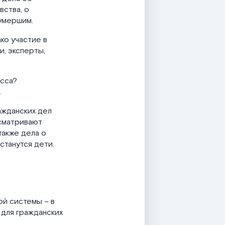
вства, о
умершим.
ко участие в
и, эксперты,
есса?
.
ажданских дел
ссматривают
также дела о
станутся дети.
ой системы – в
 для гражданских