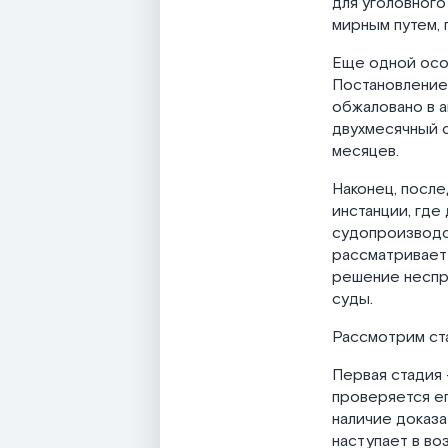
для уголовного
мирным путем, 
Еще одной осо
Постановление 
обжаловано в а
двухмесячный с
месяцев.
Наконец, после
инстанции, где
судопроизводст
рассматривает 
решение неспр
суды.
Рассмотрим ст
Первая стадия 
проверяется ег
наличие доказ
наступает в во