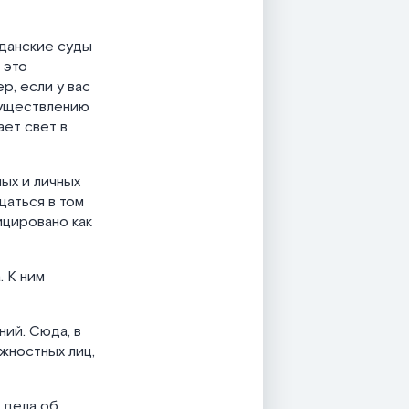
жданские суды
 это
р, если у вас
осуществлению
ает свет в
ых и личных
щаться в том
ицировано как
. К ним
ний. Сюда, в
жностных лиц,
к дела об