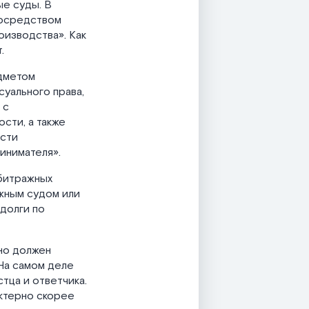
е суды. В
посредством
оизводства». Как
.
едметом
уального права,
 с
сти, а также
ости
инимателя».
битражных
ажным судом или
долги по
но должен
На самом деле
тца и ответчика.
актерно скорее