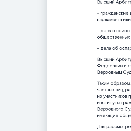
Высший Арбитр
- гражданские 
парламента или
- дела о приос
общественных 
- дела об осп
Высший Арбитр
Федерации и ее
Верховным Суд
Таким образом,
частных лиц, р
из участников 
институты граж
Верховного Су
имеющие обще
Для рассмотре