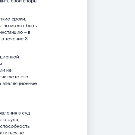
ешить свои споры
ткие сроки.
о, но может быть
инстанцию – в
 в течение 3
яционной
м
ии не
считаете его
е апелляционные
явления в суд
го суда),
еспособность
атиться не