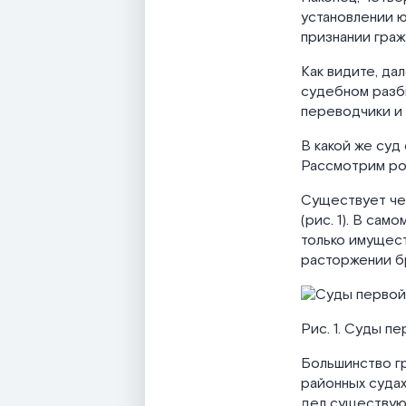
установлении ю
признании гра
Как видите, да
судебном разби
переводчики и
В какой же су
Рассмотрим ро
Существует че
(рис. 1). В са
только имущест
расторжении бр
Рис. 1. Суды п
Большинство г
районных судах
дел существую