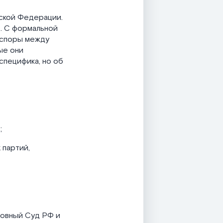
йской Федерации.
. С формальной
 споры между
ые они
специфика, но об
;
 партий,
ховный Суд РФ и