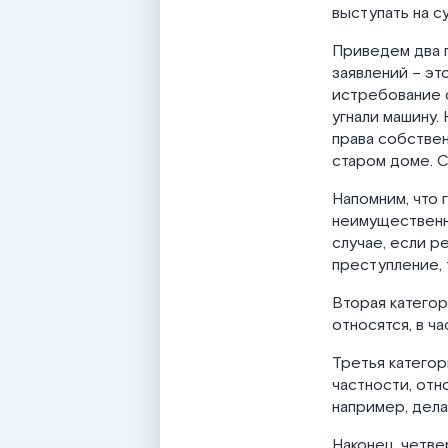
выступать на с
Приведем два п
заявлений – эт
истребование с
угнали машину.
права собствен
старом доме. С
Напомним, что 
неимущественны
случае, если р
преступление, 
Вторая категор
относятся, в ч
Третья категор
частности, отн
например, дела
Наконец, четве