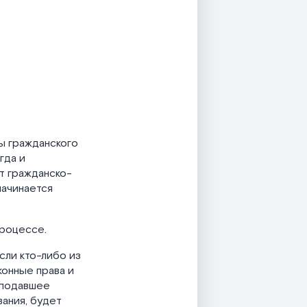
ы гражданского
гда и
т гражданско-
начинается
процессе.
сли кто-либо из
конные права и
, подавшее
вания, будет