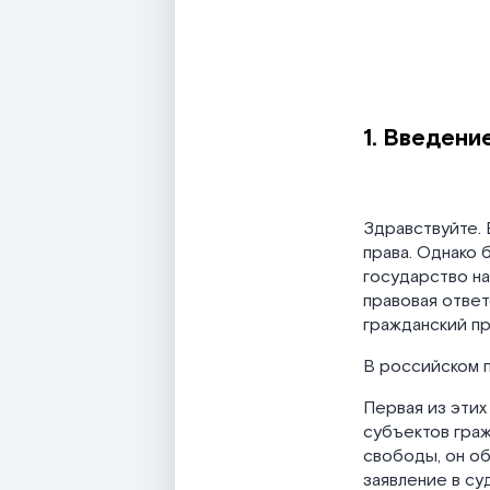
1. Введени
Здравствуйте. 
права. Однако 
государство на
правовая ответ
гражданский п
В российском п
Первая из этих
субъектов граж
свободы, он об
заявление в су