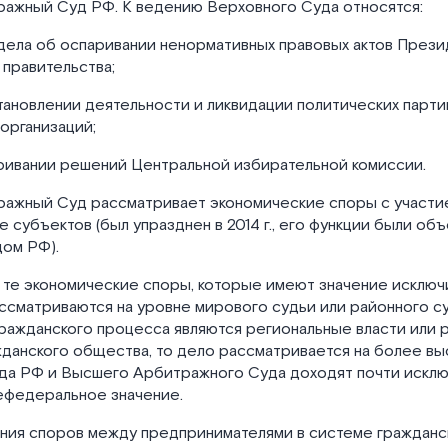
ажный Суд РФ. К ведению Верховного Суда относятся:
дела об оспаривании ненормативных правовых актов Презид
 правительства;
тановлении деятельности и ликвидации политических парти
организаций;
аривании решений Центральной избирательной комиссии.
ажный Суд рассматривает экономические споры с участи
 субъектов (был упразднен в 2014 г., его функции были об
ом РФ).
 те экономические споры, которые имеют значение исключ
ассматриваются на уровне мирового судьи или районного с
гражданского процесса являются региональные власти или 
данского общества, то дело рассматривается на более вы
да РФ и Высшего Арбитражного Суда доходят почти исклю
федеральное значение.
ния споров между предпринимателями в системе гражданс