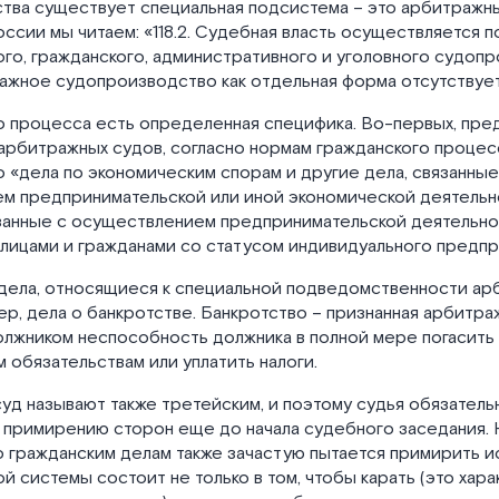
тва существует специальная подсистема – это арбитражны
ссии мы читаем: «118.2. Судебная власть осуществляется 
го, гражданского, административного и уголовного судопр
ажное судопроизводство как отдельная форма отсутствует
о процесса есть определенная специфика. Во-первых, пр
рбитражных судов, согласно нормам гражданского процесс
о «дела по экономическим спорам и другие дела, связанные
м предпринимательской или иной экономической деятельно
язанные с осуществлением предпринимательской деятельн
лицами и гражданами со статусом индивидуального предпр
дела, относящиеся к специальной подведомственности ар
ер, дела о банкротстве. Банкротство – признанная арбитр
лжником неспособность должника в полной мере погасить 
обязательствам или уплатить налоги.
д называют также третейским, и поэтому судья обязатель
 примирению сторон еще до начала судебного заседания. 
 гражданским делам также зачастую пытается примирить ис
й системы состоит не только в том, чтобы карать (это хар