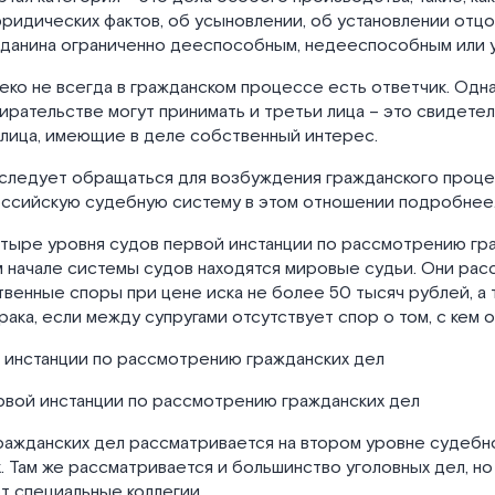
ридических фактов, об усыновлении, об установлении отцо
жданина ограниченно дееспособным, недееспособным или 
леко не всегда в гражданском процессе есть ответчик. Одна
рательстве могут принимать и третьи лица – это свидетел
 лица, имеющие в деле собственный интерес.
д следует обращаться для возбуждения гражданского проц
ссийскую судебную систему в этом отношении подробнее
тыре уровня судов первой инстанции по рассмотрению гр
мом начале системы судов находятся мировые судьи. Они ра
венные споры при цене иска не более 50 тысяч рублей, а 
ака, если между супругами отсутствует спор о том, с кем о
ервой инстанции по рассмотрению гражданских дел
ражданских дел рассматривается на втором уровне судебн
. Там же рассматривается и большинство уголовных дел, но
т специальные коллегии.