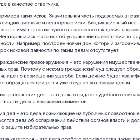
уде в качестве ответчика.
римера таких исков. Значительная часть подаваемых в гра
о виндикационные и негаторные иски. Виндикационный иск –
воего имущества из чужого незаконного владения, наприме
 Негаторный иск – это иск об устранении препятствий по 
ности. Например, построен новый дом, который загоражив
рок исковой давности по таким делам отсутствует.
гражданские правонарушения – это нарушения имущественн
х прав. Поэтому с иском в гражданский суд следует обра
ечь идет о возмещении ущерба. Если деяние будет квалиф
то обращаться придется уже в суд по уголовным делам.
ия гражданских дел – это дела о выдаче судебного приказа
астности, дела о взыскании алиментов.
ия дел – это дела, возникающие из публичных правоотноше
осятся дела об оспаривании действий органов власти и дол
 о защите избирательных прав.
ртая категория – это дела особого производства, такие, ка