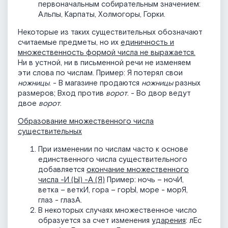
первоначальным собирательным значением:
Альпы, Карпаты, Холмогоры, Горки.
Некоторые из таких существительных обозначают
считаемые предметы, но их
единичность и
множественность формой числа не выражается.
Ни в устной, ни в письменной речи не изменяем
эти слова по числам. Пример: Я потерял свои
ножницы
. - В магазине продаются
ножницы
разных
размеров; Вход против
ворот
. - Во двор ведут
двое
ворот
.
Образование множественного числа
существительных
При изменении по числам часто к основе
единственного числа существительного
добавляется
окончание множественного
числа -И (Ы) -А (Я)
Пример: ночь – ночИ,
ветка – веткИ, гора – горЫ, море - морЯ,
глаз - глазА.
В некоторых случаях множественное число
образуется за счет изменения
ударения
: лЕс