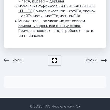
– лесА, дЕрево – дерЕвья.
Изменения
суффиксов - АТ -ЯТ -АН -ЯН -ЕР
-ЕН –ЕС
Примеры: котенок – котЯТа, опенок
- опЯТа, мать - матЕРи, имя –имЕНа
Множественное число может совсем
изменить корень или основу слова.
Примеры: человек – люди, ребенок – дети,
сын - сыновья.
Урок
1
Урок
3
© 2025 ПАО «Ростелеком». 0+