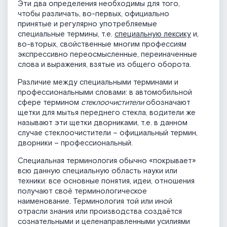
Эти два определения необходимы для того,
чтобы различать, во-первых, официально
принятые и регулярно употребляемые
специальные термины, т.е.
специальную лексику
и,
во-вторых, свойственные многим профессиям
экспрессивно переосмысленные, переиначенные
слова и выражения, взятые из общего оборота.
Различие между специальными терминами и
профессиональными словами: в автомобильной
сфере термином
стеклоочистители
обозначают
щетки для мытья переднего стекла, водители же
называют эти щетки дворниками, т.е. в данном
случае стеклоочистители – официальный термин,
дворники – профессиональный.
Специальная терминология обычно «покрывает»
всю данную специальную область науки или
техники: все основные понятия, идеи, отношения
получают своё терминологическое
наименование. Терминология той или иной
отрасли знания или производства создаётся
сознательными и целенаправленными усилиями