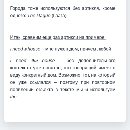
Города тоже используются без артикля, кроме
одного:
The Hague
(Гаага).
Итак, сравним еще раз артикли на примере:
I need
a
house
– мне нужен дом, причем любой
I need
the
house
– без дополнительного
контекста уже понятно, что говорящий имеет в
виду конкретный дом. Возможно, тот, на который
он уже ссылался – поэтому при повторном
появлении объекта в тексте мы и используем
the
.