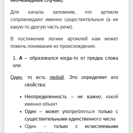
неочевидные случаи).
Для начала запомним, что артикли
сопровождают именно существительные (а не
какую-то другую часть речи).
В постижении логики артиклей нам может
помочь понимание их происхождения:
1.
A
– образовался когда-то от предка слова
one
.
Один
, то есть
любой
. Это определяет его
свойства:
Неопределенность – не важно,
какой
именно объект
Один – может употр
ебляться
только с
существительными единственн
ого
числ
а
Один – т
олько с исчисляемыми