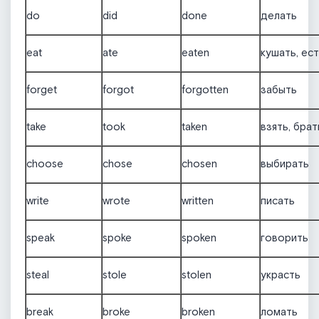
do
did
done
делать
eat
ate
eaten
кушать, ес
forget
forgot
forgotten
забыть
take
took
taken
взять, брат
choose
chose
chosen
выбирать
write
wrote
written
писать
speak
spoke
spoken
говорить
steal
stole
stolen
украсть
break
broke
broken
ломать