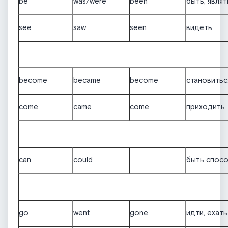
be
was/were
been
быть, являт
see
saw
seen
видеть
become
became
become
становитьс
come
came
come
приходить
can
could
быть спос
go
went
gone
идти, ехать