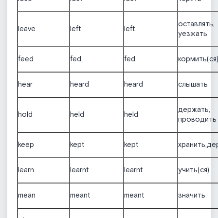
оставлять,
leave
left
left
уезжать
feed
fed
fed
кормить(ся
hear
heard
heard
слышать
держать,
hold
held
held
проводить
keep
kept
kept
хранить,де
learn
learnt
learnt
учить(ся)
mean
meant
meant
значить