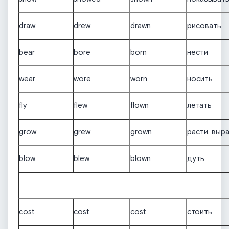
draw
drew
drawn
рисовать
bear
bore
born
нести
wear
wore
worn
носить
fly
flew
flown
летать
grow
grew
grown
расти, выр
blow
blew
blown
дуть
cost
cost
cost
стоить