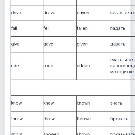
drive
drove
driven
везти, ехат
fall
fell
fallen
падать
give
gave
given
давать
ехать верх
ride
rode
ridden
велосипед
мотоцикле
know
knew
known
знать
throw
threw
thrown
бросать
show
showed
shown
показыват