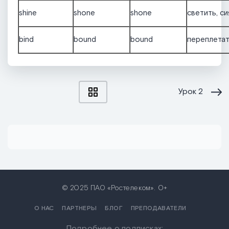
shine
shone
shone
светить, си
bind
bound
bound
переплета
Урок
2
© 2025 ПАО «Ростелеком». 0+
О НАС
ПАРТНЕРЫ
БЛОГ
ПРЕПОДАВАТЕЛИ
Подробнее о подписках: