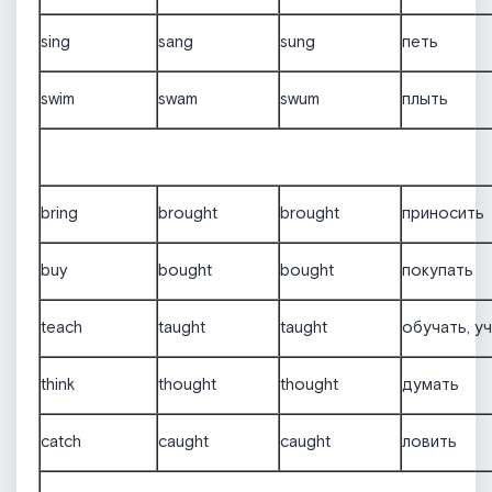
sing
sang
sung
петь
swim
swam
swum
плыть
bring
brought
brought
приносить
buy
bought
bought
покупать
teach
taught
taught
обучать, у
think
thought
thought
думать
catch
caught
caught
ловить