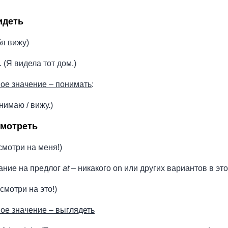
идеть
бя вижу)
.
(Я видела тот дом.)
ое значение – понимать
:
имаю / вижу.)
смотреть
мотри на меня!)
ание на предлог
at
– никакого on или других вариантов в эт
смотри на это!)
ое значение – выглядеть