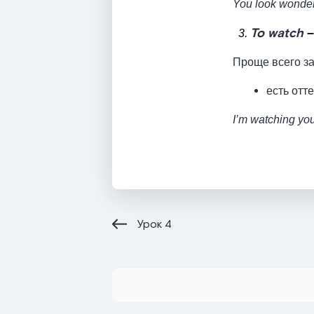
You look wonder
To watch
–
3.
Проще всего з
есть отте
I’m watching you
Урок
4