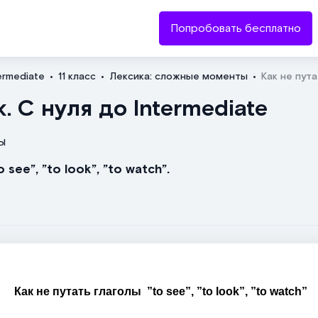
Попробовать бесплатно
ermediate
11 класс
Лексика: сложные моменты
Как не путат
Отправить
. С нуля до Intermediate
ы
 see”, ”to look”, ”to watch”.
Как не путать глаголы ”to see”, ”to look”, ”to watch”