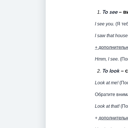
To see
– в
1.
I see you.
(Я те
I saw that house
+ дополнительн
Hmm, I see.
(Пон
To look
– 
2.
Look at me!
(Пос
Обратите вним
Look at that!
(По
+
дополнительн