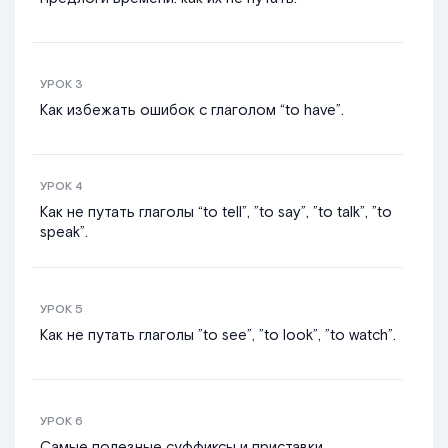
УРОК
3
Как избежать ошибок с глаголом “to have”.
УРОК
4
Как не путать глаголы “to tell”, ”to say”, ”to talk”, ”to
speak”.
УРОК
5
Как не путать глаголы ”to see”, ”to look”, ”to watch”.
УРОК
6
Самые полезные суффиксы и приставки.