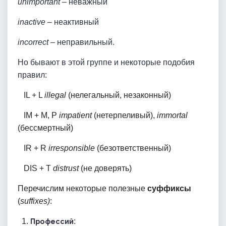
unimportant
– неважный
inactive
– неактивный
incorrect
– неправильный.
Но бывают в этой группе и некоторые подобия
правил:
IL + L
illegal
(нелегальный, незаконный)
IM + M, P
impatient
(нетерпеливый),
immortal
(бессмертный)
IR + R
irresponsible
(безответственный)
DIS + T
distrust
(не доверять)
Перечислим некоторые полезные
суффиксы
(
suffixes)
:
1.
Профессий
: