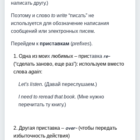
написать другу.)
Поэтому и слово
to write
“писать” не
используется для обозначение написания
сообщений или электронных писем.
Перейдем к
приставкам
(
prefixes
).
1. Одна из мои
х
любимых – прис
тавка
re-
(
“
сделать заново, еще раз
”
): используем вместо
слова
again
:
Let's listen.
(Давай переслушаем.)
I need to reread that book.
(Мне нужно
перечитать ту книгу.)
2. Другая приставка –
over-
(чтобы передать
избыточность действия)