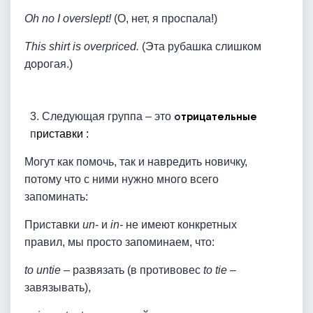
Oh no I overslept!
(О, нет, я проспала!)
This shirt is overpriced.
(Эта рубашка слишком
дорогая.)
3. Следующая группа – это
о
трицательные
п
риставки :
Могут как помочь, так и навредить новичку,
потому что с ними нужно много всего
запоминать:
Приставки
un
- и
in-
не имеют конкретных
правил, мы просто запоминаем, что:
to untie
– развязать (в противовес
to tie
–
завязывать),