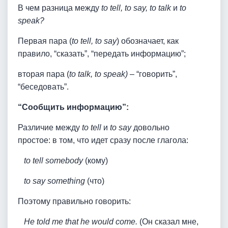
В чем разница между
to tell, to say, to talk
и
to
speak?
Первая пара (
to tell, to say
) обозначает, как
правило, “сказать”, “передать информацию”;
вторая пара (
to talk, to speak)
– “говорить”,
“беседовать”.
“Сообщить информацию”:
Различие между
to tell
и
to say
довольно
простое: в том, что идет сразу после глагола:
to tell somebody
(кому)
to say something
(что)
Поэтому правильно говорить:
He told me that he would come.
(Он сказал мне,