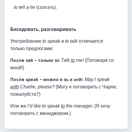
to tell a lie
(солгать).
Беседовать, разговаривать
Употребление
to speak
и
to talk
отличается
только предлогами:
После
talk
– только
to
:
Talk
to
me!
(Поговори со
мной!)
После speak – можно и
to,
и
with
:
May I speak
with
Charlie, please?
(Могу я поговорить с Чарли,
пожалуйста?)
Или же
I’d like to speak
to
the manager.
(Я хочу
поговорить с менеджером.)