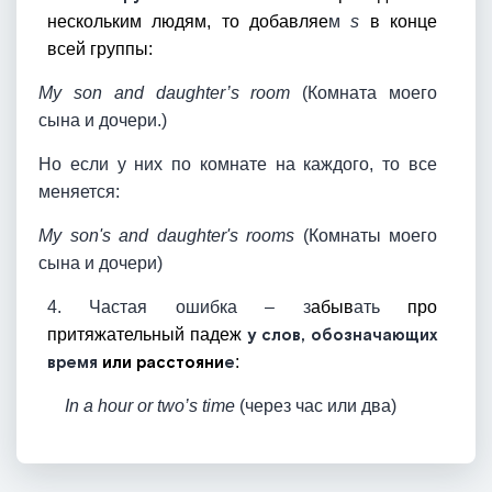
нескольким людям, то добавляе
м
s
в конце
всей группы:
My son and daughter’s room
(Комната моего
сына и дочери.)
Но если у них по комнате на каждого, то все
меняется:
My son's and daughter's rooms
(Комнаты моего
сына и дочери)
4. Частая ошибка – з
абыв
ать
про
притяжательный падеж
у слов, обозначающих
врем
я
или расстояни
е
:
In a hour or two’s time
(через час или два)