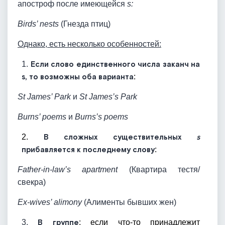
апостроф после имеющейся
s:
Birds’ nests
(Гнезда птиц)
Однако, есть несколько особенностей:
1.
Если слово единственного числа з
аканч на
s, то возможны оба варианта
:
St James’ Park
и
St James’s Park
Burns’ poems
и
Burns’s poems
2.
В сложных существительных
s
прибавляется к последнему слову
:
Father-in-law’s apartment
(Квартира тестя/
свекра)
Ex-wives’ alimony
(Алименты бывших жен)
3.
В
группе
: если что-то принадлежит