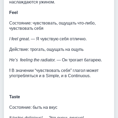
наслаждаются ужином.
Feel
Состояние: чувствовать, ощущать что-либо,
чувствовать себя
I feel great
. — Я чувствую себя отлично.
Действие: трогать, ощущать на ощупь
He’s feeling the radiator.
— Он трогает батарею.
!
В значении “чувствовать себя” глагол может
употребляться и в Simple, и в Continuous.
Taste
Состояние: быть на вкус
It tastes delicious!
— Это очень вкусно!