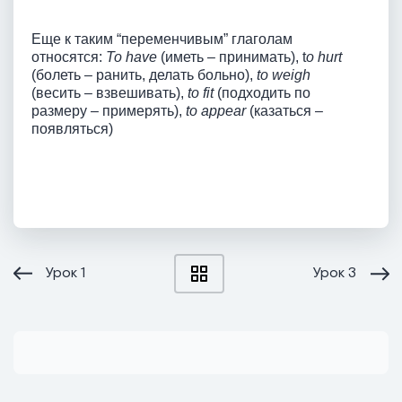
Еще к таким “переменчивым” глаголам
относятся:
To have
(иметь – принимать), t
o hurt
(болеть – ранить, делать больно),
to weigh
(весить – взвешивать),
to fit
(подходить по
размеру – примерять),
to appear
(казаться –
появляться)
Урок
1
Урок
3