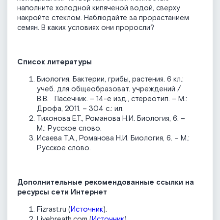
наполните холодной кипяченой водой, сверху
накройте стеклом. Наблюдайте за прорастанием
семян. В каких условиях они проросли?
Список литературы
Биология. Бактерии, грибы, растения. 6 кл.:
учеб. для общеобразоват. учреждений /
В.В. Пасечник. – 14-е изд., стереотип. – М.:
Дрофа, 2011. – 304 с.: ил.
Тихонова Е.Т., Романова Н.И. Биология, 6. –
М.: Русское слово.
Исаева Т.А., Романова Н.И. Биология, 6. – М.:
Русское слово.
Дополнительные рекомендованные ссылки на
ресурсы сети Интернет
Fizrast.ru (
Источник
).
Livebreath.com (
Источник
).