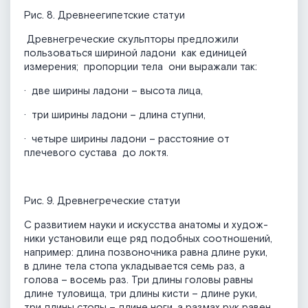
Рис. 8. Древнеегипетские статуи
Древнегреческие скульпторы предложи­ли
пользоваться шириной ладони как единицей
измерения; пропорции тела они выражали так:
· две ширины ладони – высота лица,
· три ширины ладони – длина ступни,
· четыре ширины ладони – расстояние от
плечевого сустава до локтя.
Рис. 9. Древнегреческие статуи
С развитием науки и искусства анатомы и худож­
ники установили еще ряд подобных соотношений,
например: длина позвоночника равна длине руки,
в длине тела стопа укладывается семь раз, а
голова – восемь раз. Три длины головы равны
длине туловища, три длины кисти – длине руки,
три длины стопы – длине ноги, а размах рук равен