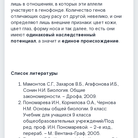
лишь в отношениях, в которых эти аллели
участвуют в генофонде. Количество генов
отличающих одну расу от другой, невелико, и они
определяют лишь внешние признаки: цвет кожи,
цвет глаз, форму носа и так далее, то есть они
имеют
одинаковый наследственный
потенциал
, а значит и
единое происхождение
.
Список литературы
Мамонтов С.Г., Захаров В.Б., Агафонова И.Б.,
Сонин Н.И. Биология. Общие
закономерности. – Дрофа, 2009.
Пономарева И.Н., Корнилова О.А., Чернова
Н.М. Основы общей биологии. 9 класс:
Учебник для учащихся 9 класса
общеобразовательных учреждений/Под
ред. проф. И.Н. Пономаревой. – 2-е изд.,
перераб. – М.: Вентана-Граф, 2005.