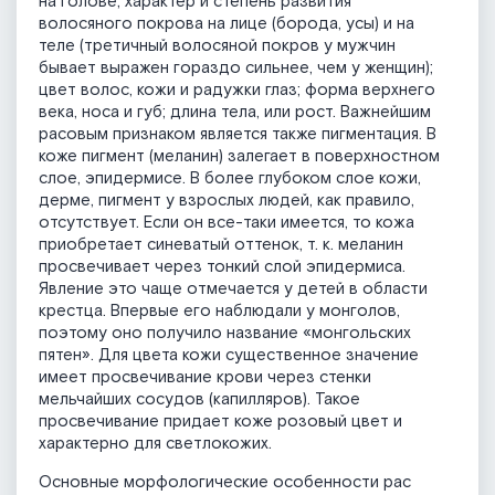
на голове; характер и степень развития
волосяного покрова на лице (борода, усы) и на
теле (третичный волосяной покров у мужчин
бывает выражен гораздо сильнее, чем у женщин);
цвет волос, кожи и радужки глаз; форма верхнего
века, носа и губ; длина тела, или рост. Важнейшим
расовым признаком является также пигментация. В
коже пигмент (меланин) залегает в поверхностном
слое, эпидермисе. В более глубоком слое кожи,
дерме, пигмент у взрослых людей, как правило,
отсутствует. Если он все-таки имеется, то кожа
приобретает синеватый оттенок, т. к. меланин
просвечивает через тонкий слой эпидермиса.
Явление это чаще отмечается у детей в области
крестца. Впервые его наблюдали у монголов,
поэтому оно получило название «монгольских
пятен». Для цвета кожи существенное значение
имеет просвечивание крови через стенки
мельчайших сосудов (капилляров). Такое
просвечивание придает коже розовый цвет и
характерно для светлокожих.
Основные морфологические особенности рас