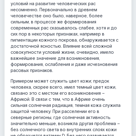
условий на развитие человеческих рас
несомненно. Первоначально в древнем
человечестве оно было, наверное, более
сильным, в процессе же формирования
современных рас сказывалось слабее, хотя и до
сих пор в некоторых признаках, например в
пигментации кожного покрова, обнаруживается с
достаточной ясностью. Влияние всей сложной
совокупности условий жизни, очевидно, имело
важнейшее значение для возникновения,
формирования, ослабления и даже исчезновения
расовых признаков.
Примером может служить цвет кожи; предок
человека, скорее всего, имел темный цвет кожи,
связано это с местом его возникновения –
Африкой. В связи с тем, что в Африке очень
сильная солнечная радиация, темная кожа служила
защитой человеку. При расселении его в
северные регионы, где солнечная активность
значительно меньше, возникла другая проблема –
без солнечного света во внутренних слоях кожи
не образуется витамин D. Без него развивается