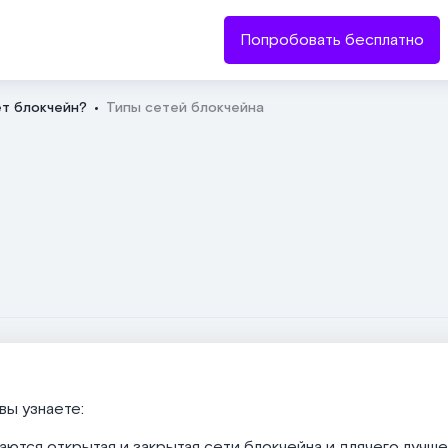
Попробовать бесплатно
ет блокчейн?
Типы сетей блокчейна
Отправить
вы узнаете:
аются открытая и закрытая сети блокчейна и длячего лучш