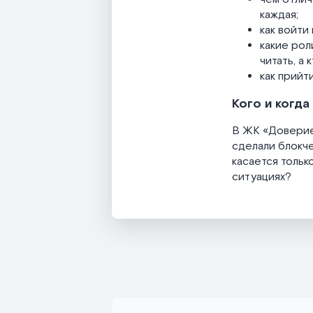
каждая;
как войти
какие рол
читать, а
как прийт
Ког
о и когд
В ЖК «Доверие»
сделали блокче
касается тольк
ситуациях?