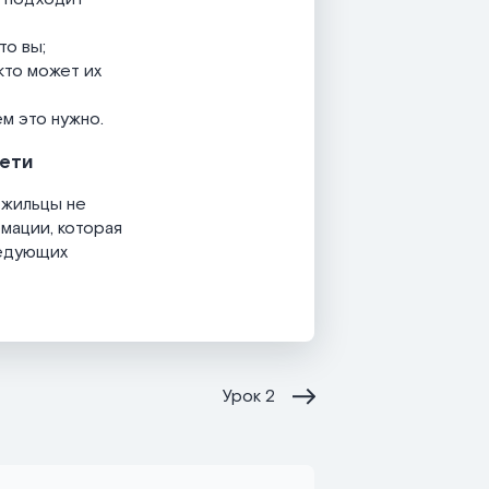
то вы;
кто может их
м это нужно.
сети
 жильцы не
мации, которая
ледующих
Урок
2