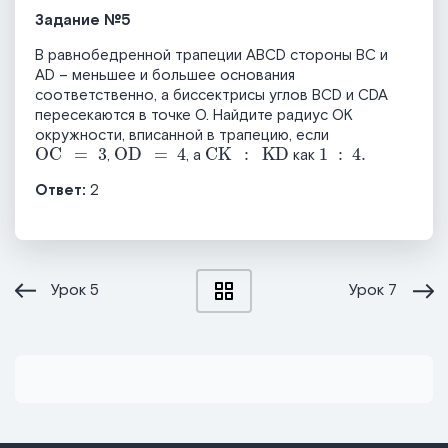
Задание №5
В равнобедренной трапеции ABCD стороны BC и
AD – меньшее и большее основания
соответственно, а биссектрисы углов BCD и CDA
пересекаются в точке О. Найдите радиус OK
окружности, вписанной в трапецию, если
OC
=
3
OD
=
4
CK
:
KD
1
:
4
.
,
, а
как
Ответ:
2
Урок
5
Урок
7