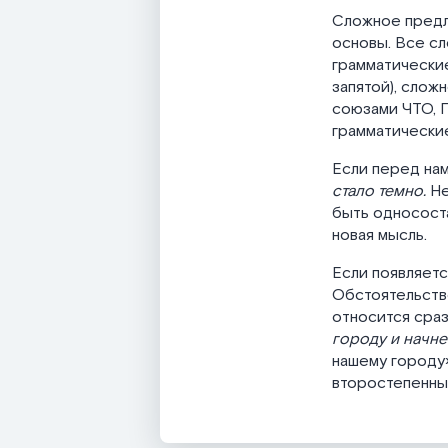
Сложное предл
основы. Все сл
грамматические
запятой), сло
союзами ЧТО, 
грамматические
Если перед нам
стало темно.
Не
быть односост
новая мысль.
Если появляетс
Обстоятельство
относится сраз
городу и начне
нашему городу»
второстепенный