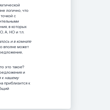
матической
не логично, что
точкой с
нительными
ния, в которых
 А, НО и т.п.
лось и в комнате
то вполне может
предложение,
то это такое?
предложения и
я к нашему
ча приблизится к
общий