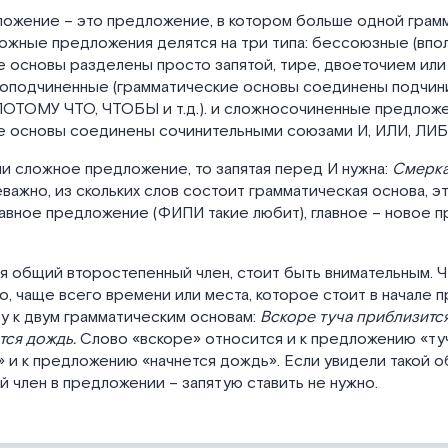
ожение – это предложение, в котором больше одной грам
ожные предложения делятся на три типа: бессоюзные (впол
 основы разделены просто запятой, тире, двоеточием или 
жноподчиненные (грамматические основы соединены подчи
ПОТОМУ ЧТО, ЧТОБЫ и т.д.). и сложносочиненные предложе
 основы соединены сочинительными союзами И, ИЛИ, ЛИБО,
и сложное предложение, то запятая перед И нужна:
Смерка
важно, из скольких слов состоит грамматическая основа, э
авное предложение (ФИПИ такие любит), главное – новое 
я общий второстепенный член, стоит быть внимательным. Ч
, чаще всего времени или места, которое стоит в начале 
у к двум грамматическим основам:
Вскоре туча приблизитс
тся дождь.
Слово «вскоре» относится и к предложению «ту
 и к предложению «начнется дождь». Если увидели такой 
 член в предложении – запятую ставить не нужно.