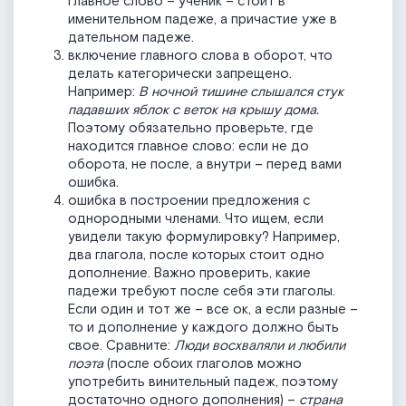
Главное слово – ученик – стоит в
именительном падеже, а причастие уже в
дательном падеже.
включение главного слова в оборот, что
делать категорически запрещено.
Например:
В ночной тишине слышался стук
падавших яблок с веток на крышу дома.
Поэтому обязательно проверьте, где
находится главное слово: если не до
оборота, не после, а внутри – перед вами
ошибка.
ошибка в построении предложения с
однородными членами. Что ищем, если
увидели такую формулировку? Например,
два глагола, после которых стоит одно
дополнение. Важно проверить, какие
падежи требуют после себя эти глаголы.
Если один и тот же – все ок, а если разные –
то и дополнение у каждого должно быть
свое. Сравните:
Люди восхваляли и любили
поэта
(после обоих глаголов можно
употребить винительный падеж, поэтому
достаточно одного дополнения) –
страна