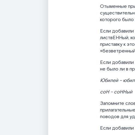
Отыменные при
существительно
которого было 
Если добавили 
листвЕННый, ко
приставку к эт
«безветренный
Если добавили 
не было ли в п
Юбилей – юби
соН – соННый
Запомните сло
прилагательные
поводов для уд
Если добавили 