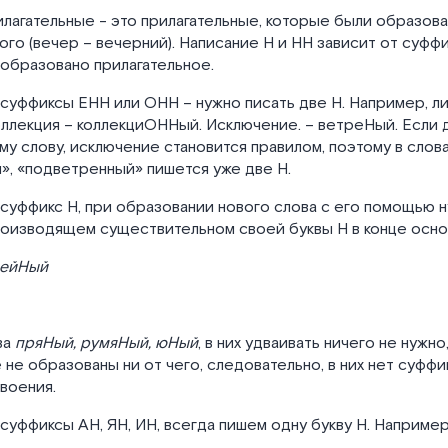
лагательные - это прилагательные, которые были образова
го (вечер – вечерний). Написание Н и НН зависит от суфф
образовано прилагательное.
суффиксы ЕНН или ОНН – нужно писать две Н. Например, ли
ллекция – коллекциОННый. Исключение. – ветреНый. Если 
ому слову, исключение становится правилом, поэтому в слов
», «подветренный» пишется уже две Н.
суффикс Н, при образовании нового слова с его помощью 
роизводящем существительном своей буквы Н в конце осно
лейНый
ва
пряНый, румяНый, юНый
, в них удваивать ничего не нужно
 не образованы ни от чего, следовательно, в них нет суффи
воения.
суффиксы АН, ЯН, ИН, всегда пишем одну букву Н. Например