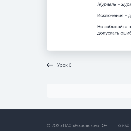
Журавль – жур
Исключения - 
Не забывайте п
допускать ошибо
Урок
6
© 2025 ПАО «Ростелеком». 0+
О НАС