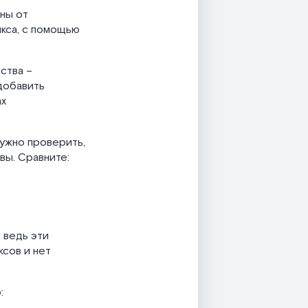
ны от
икса, с помощью
ства –
добавить
ах
нужно проверить,
вы. Сравните:
, ведь эти
ксов и нет
: