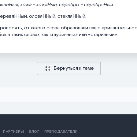
авлиНый, кожа – кожаНый, серебро – серебряНый
деревяННый, оловяННый, стекляННый.
роверять, от какого слова образовали наше прилагательное
к в таких словах, как «глубинный» или «старинный».
Вернуться к теме
ПАРТНЕРЫ
БЛОГ
ПРЕПОДАВАТЕЛИ