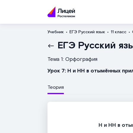
Учебник
ЕГЭ Русский язык
11 класс
ЕГЭ Русский яз
Тема 1: Орфография
Урок 7: Н и НН в отымённых при
Теория
Н и НН в от