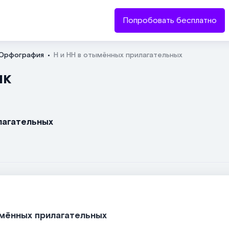
Попробовать бесплатно
Орфография
Н и НН в отымённых прилагательных
Отправить
ык
лагательных
ымённых прилагательных