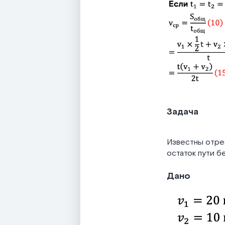
Задача
Известны отрез
остаток пути б
Дано