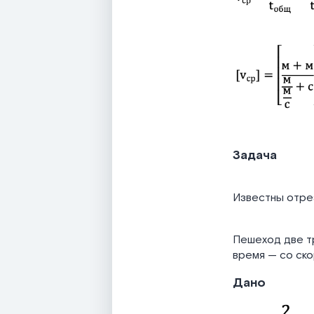
Задача
Известны отре
Пешеход две тр
время — со ско
Дано