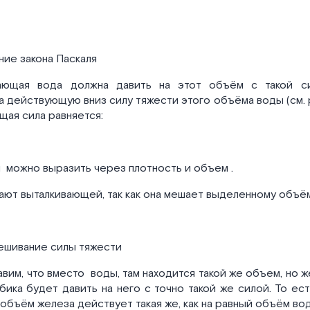
ение закона Паскаля
жающая вода должна давить на этот объём с такой с
 действующую вниз силу тяжести этого объёма воды (см. р
щая сила равняется:
ы
можно выразить через плотность
и объем
.
ают выталкивающей, так как она мешает выделенному объём
вешивание силы тяжести
авим, что вместо
воды, там находится такой же объем, но жел
бика будет давить на него с точно такой же силой. То ес
 объём железа действует такая же, как на равный объём вод