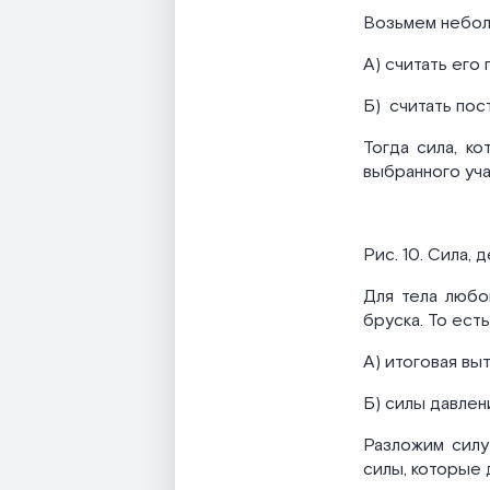
Возьмем неболь
А) считать его 
Б) считать пос
Тогда сила, к
выбранного уча
Рис. 10. Сила,
Для тела любо
бруска. То есть
А) итоговая вы
Б) силы давлен
Разложим силу
силы, которые 