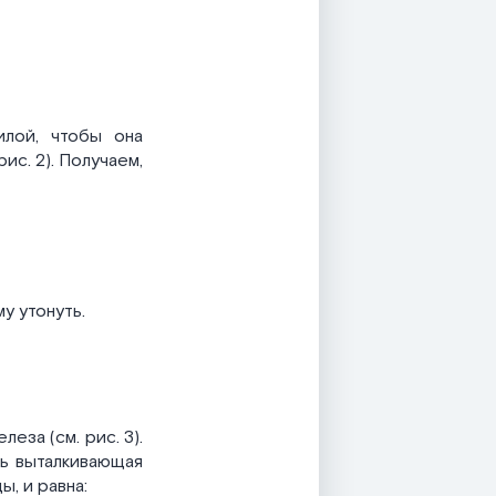
илой, чтобы она
ис. 2). Получаем,
у утонуть.
еза (см. рис. 3).
ть выталкивающая
ы, и равна: