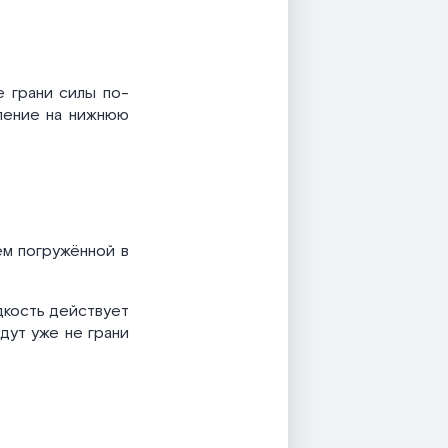
е грани силы по-
вление на нижнюю
м погружённой в
дкость действует
удут уже не грани