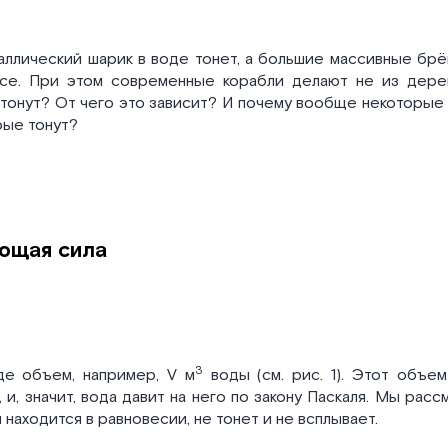
ллический шарик в воде тонет, а большие массивные брёвн
се. При этом современные корабли делают не из дерева
тонут? От чего это зависит? И почему вообще некоторые 
орые тонут?
ющая сила
3
е объем, например, V м
воды (см. рис. 1). Этот объе
 и, значит, вода давит на него по закону Паскаля. Мы ра
 находится в равновесии, не тонет и не всплывает.