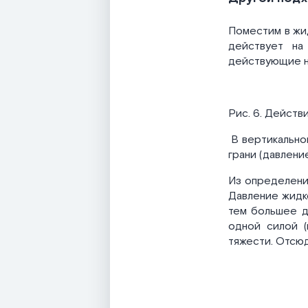
Поместим в жид
действует на
действующие на
Рис. 6. Действ
В вертикально
грани (давлени
Из определения
Давление жидко
тем большее д
одной силой (
тяжести. Отсюд