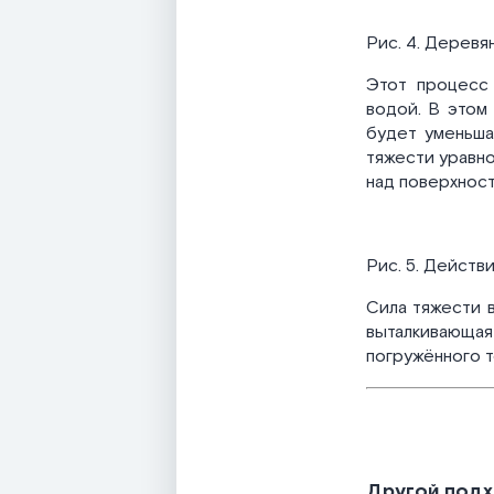
Рис. 4. Деревя
Этот процесс 
водой. В этом 
будет уменьшат
тяжести уравно
над поверхнос
Рис. 5. Действ
Сила тяжести 
выталкивающая
погружённого т
Другой подх