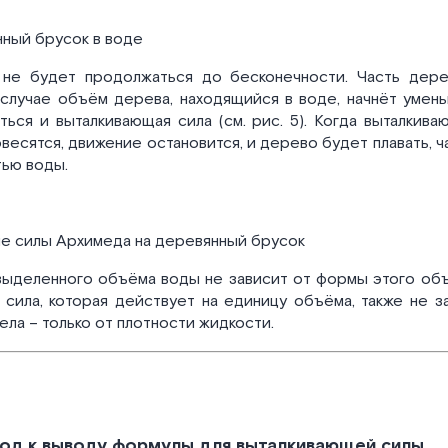
нный брусок в воде
не будет продолжаться до бесконечности. Часть дере
случае объём дерева, находящийся в воде, начнёт уменьша
ься и выталкивающая сила (см. рис. 5). Когда выталкива
весятся, движение остановится, и дерево будет плавать, 
тью воды.
ие силы Архимеда на деревянный брусок
выделенного объёма воды не зависит от формы этого объ
 сила, которая действует на единицу объёма, также не 
ела – только от плотности жидкости.
од к выводу формулы для выталкивающей силы