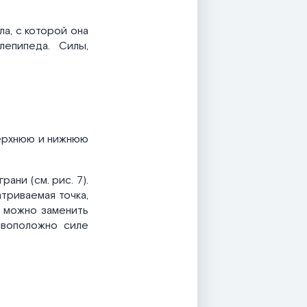
ла, с которой она
лепипеда. Силы,
верхнюю и нижнюю
ани (см. рис. 7).
триваемая точка,
ы можно заменить
ивоположно силе