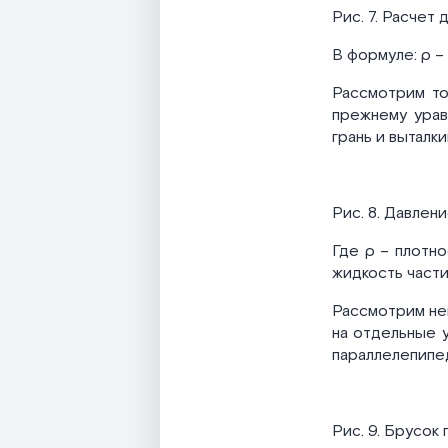
Рис. 7. Расчет 
В формуле: ρ –
Рассмотрим то
прежнему урав
грань и выталк
Рис. 8. Давлен
Где ρ – плотн
жидкость части
Рассмотрим не
на отдельные у
параллелепипе
Рис. 9. Брусок