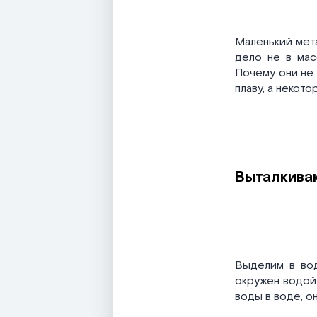
Маленький мета
дело не в мас
Почему они не 
плаву, а некот
Выталкива
Выделим в вод
окружен водой,
воды в воде, он