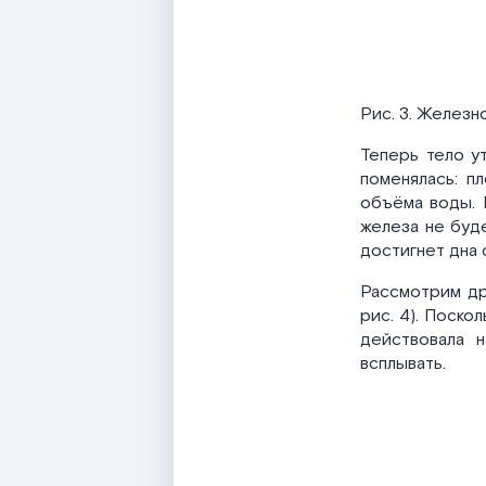
Рис. 3. Железн
Теперь тело ут
поменялась: п
объёма воды. 
железа не буде
достигнет дна 
Рассмотрим др
рис. 4). Поско
действовала 
всплывать.