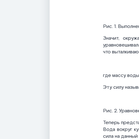
Рис. 1. Выполн
Значит, окру
уравновешивала
что выталкиваю
где массу вод
Эту силу назыв
Рис. 2. Уравно
Теперь предст
Вода вокруг ку
сила на данный