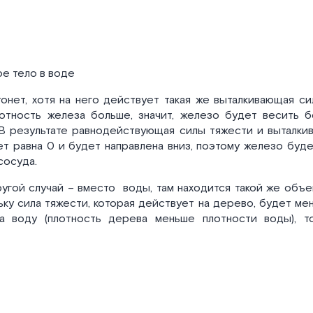
ое тело в воде
онет, хотя на него действует такая же выталкивающая си
лотность железа больше, значит, железо будет весить 
В результате равнодействующая силы тяжести и выталки
т равна 0 и будет направлена вниз, поэтому железо будет
сосуда.
угой случай – вместо
воды, там находится такой же объем
льку сила тяжести, которая действует на дерево, будет ме
на воду (плотность дерева меньше плотности воды), 