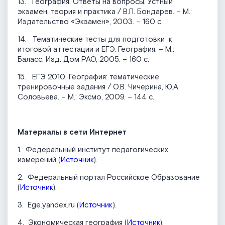
13. География. Ответы на вопросы. Устный
экзамен, теория и практика / В.П. Бондарев. – М.:
Издательство «Экзамен», 2003. – 160 с.
14. Тематические тесты для подготовки к
итоговой аттестации и ЕГЭ. География. – М.:
Баласс, Изд. Дом РАО, 2005. – 160 с.
15. ЕГЭ 2010. География: тематические
тренировочные задания / О.В. Чичерина, Ю.А.
Соловьева. – М.: Эксмо, 2009. – 144 с.
Материалы в сети Интернет
1. Федеральный институт педагогических
измерений (
Источник
).
2. Федеральный портал Российское Образование
(
Источник
).
3. Ege.yandex.ru (
Источник
).
4. Экономическая география (
Источник
).