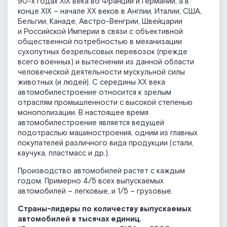
90-х годах XIX века во Франции и Германии, а в
конце XIX – начале XX веков в Англии, Италии, США,
Бельгии, Канаде, Австро-Венгрии, Швейцарии
и Российской Империи в связи с объективной
общественной потребностью в механизации
сухопутных безрельсовых перевозок (прежде
всего военных) и вытеснении из данной области
человеческой деятельности мускульной силы
животных (и людей). С середины XX века
автомобилестроение относится к зрелым
отраслям промышленности с высокой степенью
монополизации. В настоящее время
автомобилестроение является ведущей
подотраслью машиностроения, одним из главных
покупателей различного вида продукции (стали,
каучука, пластмасс и др.).
Производство автомобилей растет с каждым
годом. Примерно 4/5 всех выпускаемых
автомобилей – легковые, и 1/5 – грузовые.
Страны-лидеры по количеству выпускаемых
автомобилей в тысячах единиц.