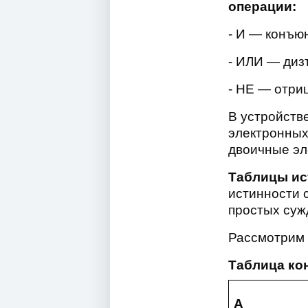
операции:
- И — конъюн
- ИЛИ — дизъ
- НЕ — отриц
В устройств
электронных
двоичные эл
Таблицы ис
истинности 
простых сужд
Рассмотрим 
Таблица кон
A