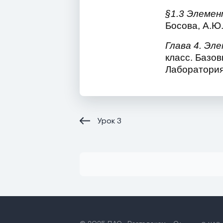
§1.3 Элеме
Босова, А.Ю
Глава 4. Эл
класс. Базов
Лаборатория
Урок
3