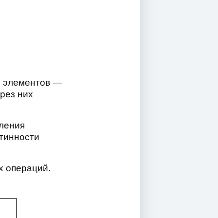
х элементов —
рез них
ления
стинности
х операций.