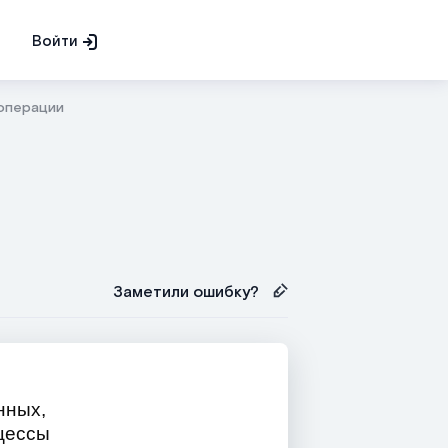
Войти
 операции
Заметили ошибку?
нных,
оцессы