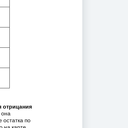
 отрицания
 она
е остатка по
о на карте