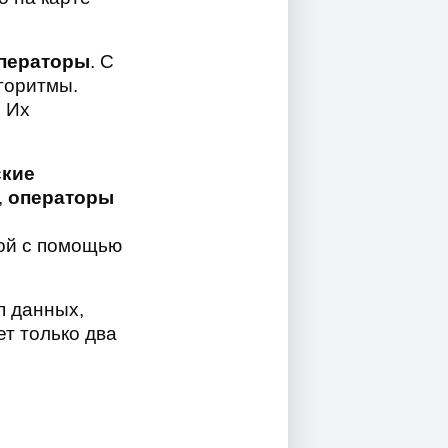
операторы
. С
горитмы.
. Их
кие
,
операторы
ой с помощью
п данных,
ет только два