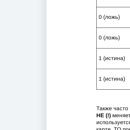
0 (ложь)
0 (ложь)
1 (истина)
1 (истина)
Также часто
НЕ (!)
меняет
используетс
карте, ТО по