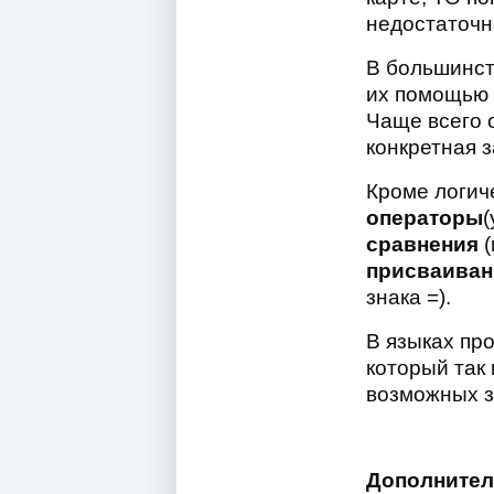
недостаточн
В большинст
их помощью 
Чаще всего о
конкретная 
Кроме логич
операторы
(
сравнения
(
присваива
знака =).
В языках пр
который так
возможных зн
Дополнител