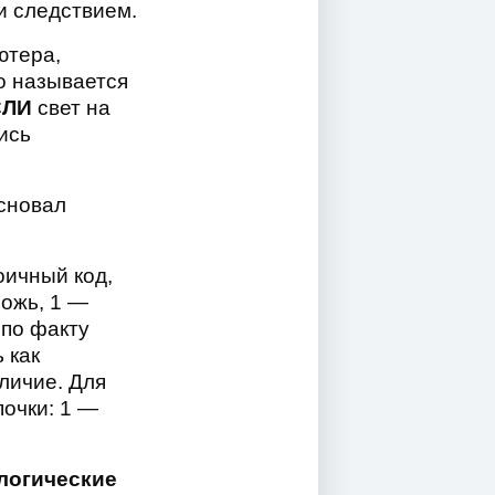
и следствием.
ютера,
то называется
СЛИ
свет на
ись
основал
оичный код,
ожь, 1 —
 по факту
 как
аличие. Для
очки: 1 —
логические