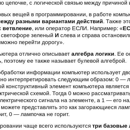
по цепочке, с логической связью между причиной 
овых вещей в программировании, в работе компь
ежду разными вариантами действий
. Также э
х
ветвление
, или оператор ЕСЛИ. Например: «
Е
 светофоре зеленый
И
слева и справа остановил
можно перейти дорогу».
ьютера отлично описывает
алгебра логики
. Ее 
, поэтому ее также называет булевой алгеброй.
обработки информации компьютер использует дв
но интерпретировать следующим образом: 0 — л
ой конструктивный элемент компьютера является
ктрической схемой. Тогда 0 можно рассматривать
лектрического сигнала на элементе, а 1 — его н
 можете представлять это как загорающиеся ламп
ит, 0 — лампочка не горит.
ровании чаще всего используются
три базовые 