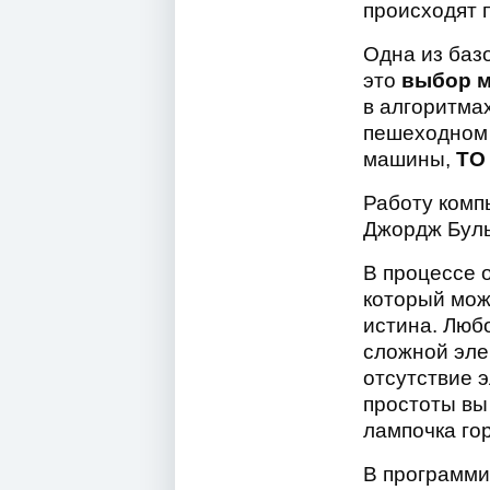
происходят 
Одна из баз
это
выбор м
в алгоритма
пешеходном
машины,
ТО
Работу комп
Джордж Буль
В процессе 
который мож
истина. Люб
сложной эле
отсутствие э
простоты вы
лампочка гор
В программи