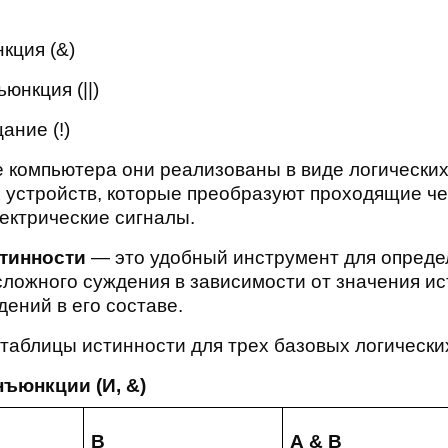
кция (&)
юнкция (||)
ание (!)
е компьютера они реализованы в виде логически
 устройств, которые преобразуют проходящие че
ектрические сигналы.
тинности
— это удобный инструмент для опреде
сложного суждения в зависимости от значения и
ений в его составе.
таблицы истинности для трех базовых логически
ъюнкции (И, &)
B
А & B