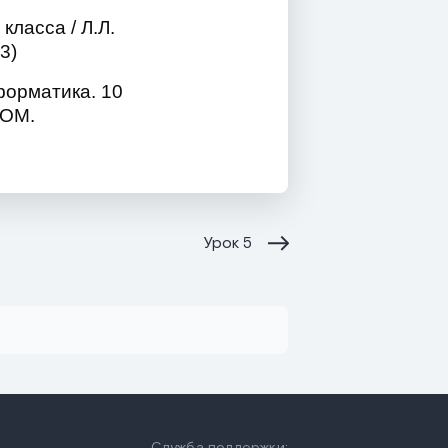
класса / Л.Л.
3)
орматика. 10
НОМ.
Урок
5