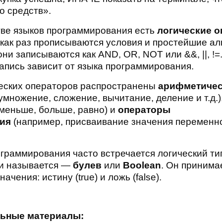
о средств».
ве языков программирования есть
логические 
как раз прописываются условия и простейшие ал
ни записываются как AND, OR, NOT или &&, ||, !=
запись зависит от языка программирования.
еских операторов распространены
арифметичес
умножение, сложение, вычитание, деление и т.д.)
меньше, больше, равно) и
операторы
ния
(например, присваивание значения переменн
ограммирования часто встречается логический ти
 и называется —
булев
или
Boolean
. Он принима
ачения: истину (true) и ложь (false).
ьные материалы: