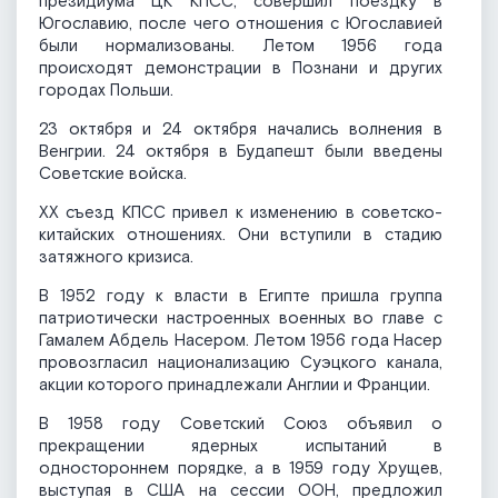
президиума ЦК КПСС, совершил поездку в
Югославию, после чего отношения с Югославией
были нормализованы. Летом 1956 года
происходят демонстрации в Познани и других
городах Польши.
23 октября и 24 октября начались волнения в
Венгрии. 24 октября в Будапешт были введены
Советские войска.
XX съезд КПСС привел к изменению в советско-
китайских отношениях. Они вступили в стадию
затяжного кризиса.
В 1952 году к власти в Египте пришла группа
патриотически настроенных военных во главе с
Гамалем Абдель Насером. Летом 1956 года Насер
провозгласил национализацию Суэцкого канала,
акции которого принадлежали Англии и Франции.
В 1958 году Советский Союз объявил о
прекращении ядерных испытаний в
одностороннем порядке, а в 1959 году Хрущев,
выступая в США на сессии ООН, предложил