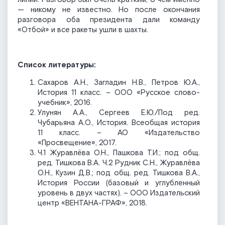
— никому не известно. Но после окончания
разговора оба президента дали команду
«Отбой» и все ракеты ушли в шахты.
Список литературы:
Сахаров А.Н., Загладин Н.В., Петров Ю.А.,
История 11 класс. – ООО «Русское слово-
учебник», 2016.
Улунян А.А., Сергеев Е.Ю./Под ред.
Чубарьяна А.О., История. Всеобщая история
11 класс. – АО «Издательство
«Просвещение», 2017.
Ч.1 Журавлёва О.Н., Пашкова Т.И.; под общ.
ред. Тишкова В.А. Ч.2 Рудник С.Н., Журавлёва
О.Н., Кузин Д.В.; под общ. ред. Тишкова В.А.,
История России (базовый и углубленный
уровень в двух частях). – ООО Издательский
центр «ВЕНТАНА-ГРАФ», 2018.