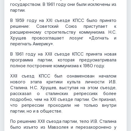
государством. В 1961 году они были исключены из
партии.
В 1959 году на XXI съезде КПСС было принято
решение: Советский Cоюз приступает к
расширенному строительству коммунизма. Н.С.
Хрущев провозглашает лозунг «Догнать и
перегнать Америку».
В 1961 году на XXII съезде КПСС принята новая
программа партии, которая предусматривала
полное построение коммунизма к 1980 году.
XXII съезд КПСС был ознаменован началом
нового этапа критики культа личности И.В.
Сталина. Н.С. Хрущев, выступая на этом съезде,
рассказал о сталинских репрессиях более
подробно, чем на XXI съезде партии. Он признал,
что репрессии проходили не только внутри
партии, но и в обществе.
По решению XXII съезда партии, тело И.В. Сталина
было изъято из Мавзолея и перезахоронено у