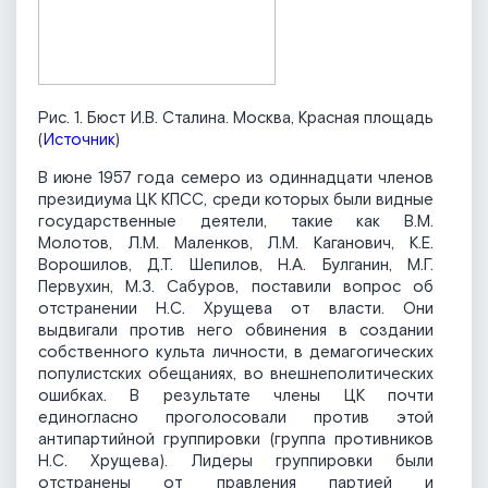
Рис. 1. Бюст И.В. Сталина. Москва, Красная площадь
(
Источник
)
В июне 1957 года семеро из одиннадцати членов
президиума ЦК КПСС, среди которых были видные
государственные деятели, такие как В.М.
Молотов, Л.М. Маленков, Л.М. Каганович, К.Е.
Ворошилов, Д.Т. Шепилов, Н.А. Булганин, М.Г.
Первухин, М.З. Сабуров, поставили вопрос об
отстранении Н.С. Хрущева от власти. Они
выдвигали против него обвинения в создании
собственного культа личности, в демагогических
популистских обещаниях, во внешнеполитических
ошибках. В результате члены ЦК почти
единогласно проголосовали против этой
антипартийной группировки (группа противников
Н.С. Хрущева). Лидеры группировки были
отстранены от правления партией и