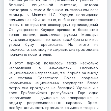
абстракционисты, была приглашена к участию в
большой социальной выставке, которая
проходила в самом большом выставочном зале
столицы в Манеже. Н.С. Хрущев неожиданно
появился на ней и, конечно, он был совершенно не
готов к восприятию авангардных произведений.
От увиденного Хрущев пришел в бешенство,
топал ногами, размахивал руками. Молодые
художники думали, что после такой брани они все
утром будут арестованы. Но этого не
произошло, выставку не закрыли, она продолжала
принимать посетителей.
В этот период появилось также несколько
направлений в инакомыслии. Например,
национальное направление, т.е. борьба за выход
из состава Советского Союза, создание
независимых национальных государств. Более
остро она проходила на Западной Украине и в
трех Прибалтийских республиках. Еще одно
направление — движение за возвращение на
родину репрессированных народов. Здесь
особую активность проявляли крымские татары и