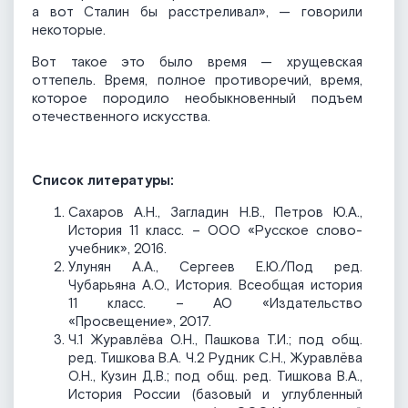
а вот Сталин бы расстреливал», — говорили
некоторые.
Вот такое это было время — хрущевская
оттепель. Время, полное противоречий, время,
которое породило необыкновенный подъем
отечественного искусства.
Список литературы:
Сахаров А.Н., Загладин Н.В., Петров Ю.А.,
История 11 класс. – ООО «Русское слово-
учебник», 2016.
Улунян А.А., Сергеев Е.Ю./Под ред.
Чубарьяна А.О., История. Всеобщая история
11 класс. – АО «Издательство
«Просвещение», 2017.
Ч.1 Журавлёва О.Н., Пашкова Т.И.; под общ.
ред. Тишкова В.А. Ч.2 Рудник С.Н., Журавлёва
О.Н., Кузин Д.В.; под общ. ред. Тишкова В.А.,
История России (базовый и углубленный