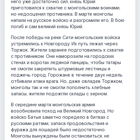
него уже достаточно сил, князь Юрий
приготовился к схватке с монгольскими воинами,
но недооценил противника. В марте монголы
напали на русское войско и разгромили его. В бою
погиб и сам великий князь Юрий.
После победы на реке Сити монгольские войска
устремились к Новгороду. Их путь лежал через
Торжок. Жители заранее подготовились к схватке
с противником. Они наморозили на городских
стенах и воротах ледяной панцирь, чтобы татары
не смогли за­крепить штурмовые лестницы и
поджечь город. Горожа­не в течение двух недель
отбивали атаки врага. Но, даже овладев Торжком,
монголы так и не смогли по­полнить хлебные
запасы, жители подожгли склады с зерном.
В середине марта монгольская армия
возобновила поход на Великий Новгород. Но
войско Батыя заметно поредело в битвах с
русскими ратями, запаса продовольствия и
фуража для лошадей было недостаточно.
Монголы вынуждены были остановиться, не