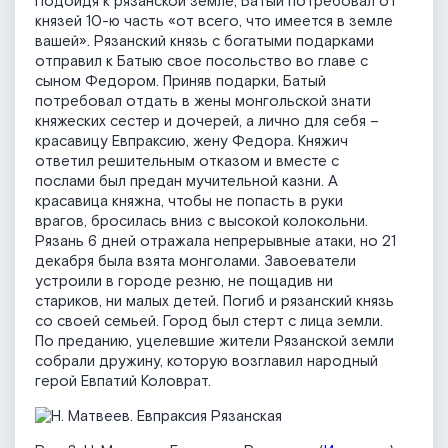
Подойдя к рязанской земле, Батый потребовал от
князей 10-ю часть «от всего, что имеется в земле
вашей». Рязанский князь с богатыми подарками
отправил к Батыю свое посольство во главе с
сыном Федором. Приняв подарки, Батый
потребовал отдать в жены монгольской знати
княжеских сестер и дочерей, а лично для себя –
красавицу Евпраксию, жену Федора. Княжич
ответил решительным отказом и вместе с
послами был предан мучительной казни. А
красавица княжна, чтобы не попасть в руки
врагов, бросилась вниз с высокой колокольни.
Рязань 6 дней отражала непрерывные атаки, но 21
декабря была взята монголами. Завоеватели
устроили в городе резню, не пощадив ни
стариков, ни малых детей. Погиб и рязанский князь
со своей семьей. Город был стерт с лица земли.
По преданию, уцелевшие жители Рязанской земли
собрали дружину, которую возглавил народный
герой Евпатий Коловрат.