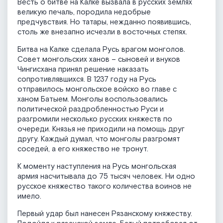
Весть о битве на Калке вызвала в русских землях
великую печаль, породила недобрые
предчувствия. Но татары, нежданно появившись,
столь же внезапно исчезли в восточных степях.
Битва на Калке сделала Русь врагом монголов.
Совет монгольских ханов – сыновей и внуков
Чингисхана принял решение наказать
сопротивлявшихся. В 1237 году на Русь
отправилось монгольское войско во главе с
ханом Батыем. Монголы воспользовались
политической раздробленностью Руси и
разгромили несколько русских княжеств по
очереди. Князья не приходили на помощь друг
другу. Каждый думал, что монголы разгромят
соседей, а его княжество не тронут.
К моменту наступления на Русь монгольская
армия насчитывала до 75 тысяч человек. Ни одно
русское княжество такого количества воинов не
имело.
Первый удар был нанесен Рязанскому княжеству.