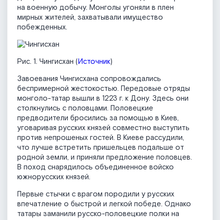
на военную добычу. Монголы угоняли в плен
мирных жителей, захватывали имущество
побежденных.
Рис. 1. Чингисхан (
Источник
)
Завоевания Чингисхана сопровож­дались
беспримерной жестокостью. Передовые от­ряды
монголо-татар вышли в 1223 г. к Дону. Здесь они
столкнулись с половцами. Половецкие
предводители бросились за помощью в Киев,
уговаривая русских князей совместно выступить
против непрошеных гос­тей. В Киеве рассудили,
что лучше встретить при­шельцев подальше от
родной земли, и приняли предложение половцев.
В поход снарядилось объединенное войско
южнорусских кня­зей.
Первые стычки с врагом породили у русских
впечатление о быстрой и легкой победе. Однако
татары заманили русско-половецкие полки на