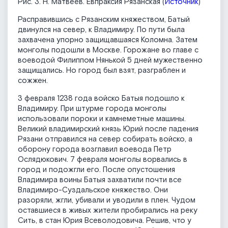
Рис. 3. Н. Матвеев. Евпраксия Рязанская (
Источник
)
Расправившись с Рязанским княжеством, Батый
двинулся на север, к Владимиру. По пути была
захвачена упорно защищавшаяся Коломна. Затем
монголы подошли в Москве. Горожане во главе с
воеводой Филиппом Нянькой 5 дней мужественно
защищались. Но город был взят, разграблен и
сожжен.
3 февраля 1238 года войско Батыя подошло к
Владимиру. При штурме города монголы
использовали пороки и камнеметные машины.
Великий владимирский князь Юрий после падения
Рязани отправился на север собирать войско, а
оборону города возглавил воевода Петр
Ослядюкович. 7 февраля монголы ворвались в
город и подожгли его. После опустошения
Владимира воины Батыя захватили почти все
Владимиро-Суздальское княжество. Они
разоряли, жгли, убивали и уводили в плен. Чудом
оставшиеся в живых жители пробирались на реку
Сить, в стан Юрия Всеволодовича. Решив, что у