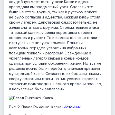
неудобную мест­ность у реки Калки и здесь
преподали им предметный урок. Сделать это
было не столь трудно, так как в русском войске
не было согласия и единства. Каждый князь стоял
своим лагерем, действовал самостоятельно, не
желая считаться с другими. Стремительная атака
татарской конницы смяла передовые отряды
половцев и русских. Те в замешательстве стали
отступать, не получая помощи. Попытки
некоторых отрядов устоять на избранных
позициях привели к разгрому. Осажден­ные в
укрепленных лагерях князья в конце концов
сдались при условии сохранения жизни. Но тут же
рядовые воины были перебиты, а князья преданы
мучительной казни. Связанных, их бросили наземь,
сверху положили доски, на них уселись пировать
татарские полководцы. Немного времени прошло,
и несчастные были задавлены.
Рис. 2. Павел Рыженко. Калка (
Источник
)