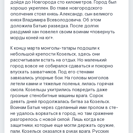
дойдя до Новгорода сто километров. Город был
хорошо укреплен. Во главе новгородского
ополчения стоял князь Александр, сын великого
князя Владимира Всеволодовича. Об этом
доложила Батыю разведка. После долгих
раздумий хан повелел своим воинам «повернуть
морды коней на юг».
К концу марта монголы-татары подошли к
небольшой крепости Козельск, здесь они
рассчитывали встать на отдых. Но маленький
город во­все не собирался сдаваться и покорно
впускать захватчиков. Под его стенами
завязались упор­ные бои. На головы монголов
лете­ли камни и тяжелые поленья, ли­лась горячая
смола. Козельцы ухит­рились повредить даже
грозные стенобитные машины врага. Сорок
девять дней продолжалась битва за Козельск.
Воинам Батыя через сделанный ими пролом в сте­
не удалось ворваться в город, но там сражение
разгорелось с но­вой силой. Лишь когда все
защит­ники, которые еще могли держать оружие,
пали, Козельск оказался в руках врага. Русских