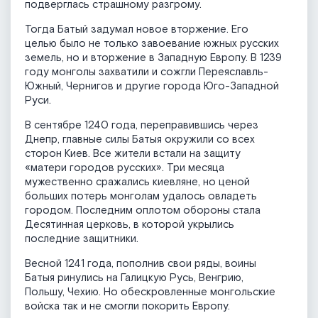
подверглась страшному разгрому.
Тогда Батый задумал новое вторжение. Его
целью было не только завоевание южных русских
земель, но и вторжение в Западную Европу. В 1239
году монголы захватили и сожгли Переяславль-
Южный, Чернигов и другие города Юго-Западной
Руси.
В сентябре 1240 года, переправившись через
Днепр, главные силы Батыя окружили со всех
сторон Киев. Все жители встали на защиту
«матери городов русских». Три месяца
мужественно сражались киевляне, но ценой
больших потерь монголам удалось овладеть
городом. Последним оплотом обороны стала
Десятинная церковь, в которой укрылись
последние защитники.
Весной 1241 года, пополнив свои ряды, воины
Батыя ринулись на Галицкую Русь, Венгрию,
Польшу, Чехию. Но обескровленные монгольские
войска так и не смогли покорить Европу.