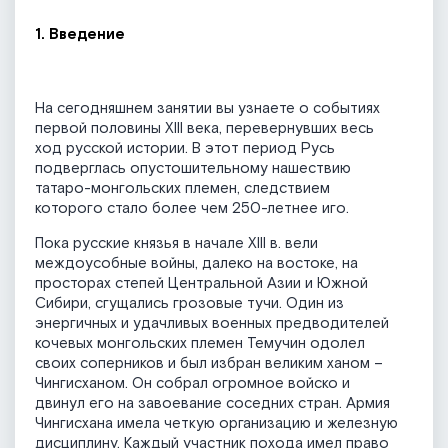
1. Введение
На сегодняшнем занятии вы узнаете о событиях
первой половины XIII века, перевернувших весь
ход русской истории. В этот период Русь
подверглась опустошительному нашествию
татаро-монгольских племен, следствием
которого стало более чем 250-летнее иго.
Пока русские князья в начале XIII в. вели
междоусобные войны, далеко на востоке, на
просторах степей Центральной Азии и Южной
Сибири, сгущались грозовые тучи. Один из
энергичных и удачливых военных предводителей
кочевых монгольских племен Темучин одолел
своих соперников и был избран великим ханом –
Чингисханом. Он собрал огромное войско и
двинул его на завоевание соседних стран. Армия
Чингисхана имела четкую организацию и железную
дисциплину. Каждый участник похода имел право