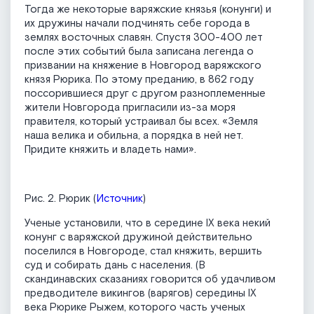
Тогда же некоторые варяжские князья (конунги) и
их дружины начали подчинять себе города в
землях восточных славян. Спустя 300-400 лет
после этих событий была записана легенда о
призвании на княжение в Новгород варяжского
князя Рюрика. По этому преданию, в 862 году
поссорившиеся друг с другом разноплеменные
жители Новгорода пригласили из-за моря
правителя, который устраивал бы всех. «Земля
наша велика и обильна, а порядка в ней нет.
Придите княжить и владеть нами».
Рис. 2. Рюрик (
Источник
)
Ученые установили, что в середине IX века некий
конунг с варяжской дружиной действительно
поселился в Новгороде, стал княжить, вершить
суд и собирать дань с населения. (В
скандинавских сказаниях говорится об удачливом
предводителе викингов (варягов) середины IX
века Рюрике Рыжем, которого часть ученых