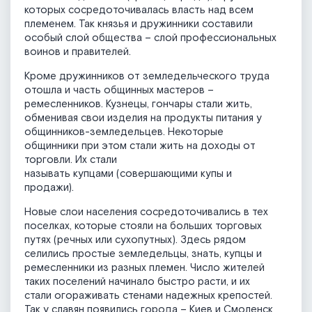
которых сосредоточивалась власть над всем
племенем. Так князья и дружинники составили
особый слой общества – слой профессиональных
воинов и правителей.
Кроме дружинников от земледельческого труда
отошла и часть общинных мастеров –
ремесленников. Кузнецы, гончары стали жить,
обменивая свои изделия на продукты питания у
общинников-земледельцев. Некоторые
общинники при этом стали жить на доходы от
торговли. Их стали
называть купцами (совершающими купы и
продажи).
Новые слои населения сосредоточивались в тех
поселках, которые стояли на больших торговых
путях (речных или сухопутных). Здесь рядом
селились простые земледельцы, знать, купцы и
ремесленники из разных племен. Число жителей
таких поселений начинало быстро расти, и их
стали огораживать стенами надежных крепостей.
Так у славян появились города – Киев и Смоленск