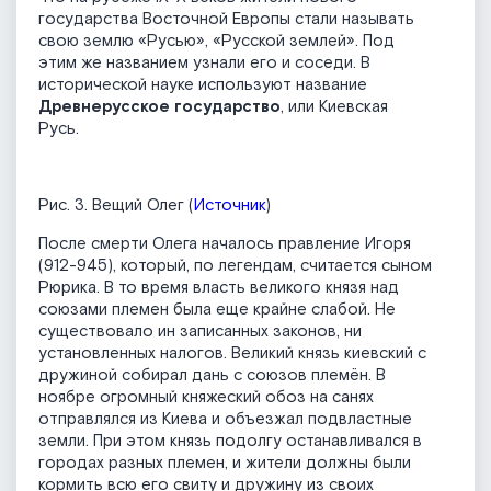
государства Восточной Европы стали называть
свою землю «Русью», «Русской землей». Под
этим же названием узнали его и соседи. В
исторической науке используют название
Древнерусское государство
, или Киевская
Русь.
Рис. 3. Вещий Олег (
Источник
)
После смерти Олега началось правление Игоря
(912-945), который, по легендам, считается сыном
Рюрика. В то время власть великого князя над
союзами племен была еще крайне слабой. Не
существовало ин записанных законов, ни
установленных налогов. Великий князь киевский с
дружиной собирал дань с союзов племён. В
ноябре огромный княжеский обоз на санях
отправлялся из Киева и объезжал подвластные
земли. При этом князь подолгу останавливался в
городах разных племен, и жители должны были
кормить всю его свиту и дружину из своих