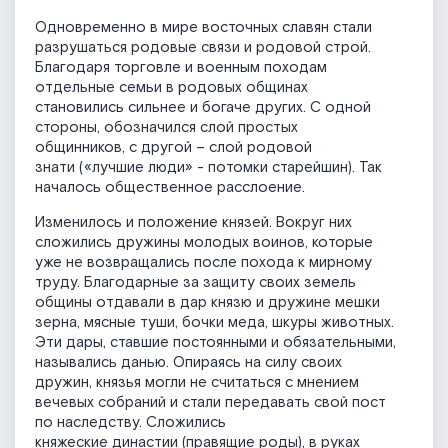
Одновременно в мире восточных славян стали
разрушаться родовые связи и родовой строй.
Благодаря торговле и военным походам
отдельные семьи в родовых общинах
становились сильнее и богаче других. С одной
стороны, обозначился слой простых
общинников, с другой – слой родовой
знати («лучшие люди» - потомки старейшин). Так
началось общественное расслоение.
Изменилось и положение князей. Вокруг них
сложились дружины молодых воинов, которые
уже не возвращались после похода к мирному
труду. Благодарные за защиту своих земель
общины отдавали в дар князю и дружине мешки
зерна, мясные туши, бочки меда, шкуры животных.
Эти дары, ставшие постоянными и обязательными,
назывались данью. Опираясь на силу своих
дружин, князья могли не считаться с мнением
вечевых собраний и стали передавать свой пост
по наследству. Сложились
княжеские династии (правящие роды), в руках