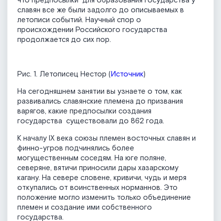
что предпосылки для образования государства у
славян все же были задолго до описываемых в
летописи событий. Научный спор о
происхождении Российского государства
продолжается до сих пор.
Рис. 1. Летописец Нестор (
Источник
)
На сегодняшнем занятии вы узнаете о том, как
развивались славянские племена до призвания
варягов, какие предпосылки создания
государства существовали до 862 года.
К началу IX века союзы племен восточных славян и
финно-угров подчинялись более
могущественным соседям. На юге поляне,
северяне, вятичи приносили дары хазарскому
кагану. На севере словене, кривичи, чудь и меря
откупались от воинственных норманнов. Это
положение могло изменить только объединение
племен и создание ими собственного
государства.