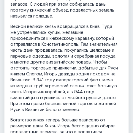
запасов. С людей при этом собиралась дань,
поэтому княжеский объезд подвластных земель
назывался полюдье.
Весной великий князь возвращался в Киев. Туда
же устремлялись купцы, желавшие
присоединиться к княжескому каравану, который
отправлялся в Константинополь. Там значительная
часть дани продавалась, покупались шелковые и
парчовые одежды, золотая и серебряная посуда
и многие другие византийские товары. Чтобы
отстоять торговые привилегии, добытые для Руси
князем Олегом, Игорь дважды ходил походом на
Византию. В 941 году императорский флот, меча
из медных труб «греческий огонь», сжег большую
часть Игоревых кораблей, а в 944 году
византийцы откупились от «войска русов» данью.
При этом право беспошлинной торговли жителей
Руси в Византии было отменено.
Богатство князя теперь больше зависело от
размеров дани. Князь Игорь беспощадно обирал
подвластные племена, за что и поплатился