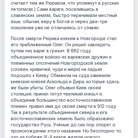
считает тем же Рюриком, что упомянут в русских
летописях.) Сами варяги, поселившись в
славянских землях, быстро перенимали местный
язык, обычаи, веру в богов и через два-три
поколения уже не отличались от славян.
После смерти Рюрика князем в Новгороде стал
его приближенный Олег. Он решил завладеть
путем «из варяг в греки». В 882 году
объединенное войско из варяжских дружин и
племенных ополчений Новгородской земли
(словен, кривичей, чуди и мери) на ладьях
подошло к Киеву. Обманом на суда заманили
киевских князей Аскольда и Дира, которые здесь
же были убиты. Олег объявил Киев своей
столицей, принял титул «великий князь» и,
объединив большинство восточнославянских
племен, правил ими до своей смерти в 912 году.
Так в результате объединения севера и юга
восточнославянских земель было образовано
государство Русь. Учёные до сих пор спорят о
происхождении этого названия. Но бесспорно то,
что на рубеже IX-X веков жители нового