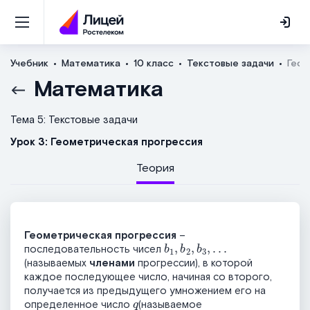
Учебник
Математика
10 класс
Текстовые задачи
Геом
Математика
Тема 5: Текстовые задачи
Урок 3: Геометрическая прогрессия
Теория
Геометрическая прогрессия
–
b
1
,
b
2
,
b
3
,
…
последовательность чисел
(называемых
членами
прогрессии), в которой
каждое последующее число, начиная со второго,
получается из предыдущего умножением его на
q
определенное число
(называемое