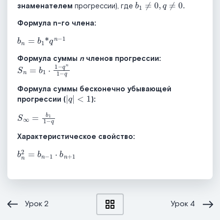
b
1
≠
0
,
q
≠
0
.
знаменателем
прогрессии), где
Формула n-го члена:
b
n
=
b
1
*
q
n
-
1
Формула суммы
n
членов прогрессии:
S
q
n
=
b
1
⋅
1
-
q
n
1
-
Формула суммы бесконечно убывающей
|
q
|
<
1
прогрессии (
):
S
∞
=
b
1
1
−
q
Характеристическое свойство:
b
n
2
=
b
n
−
1
⋅
b
n
+
1
Урок
2
Урок
4