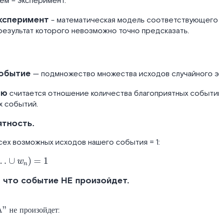
аем – эксперимент.
ксперимент
- математическая модель соответствующего
результат которого невозможно точно предсказать.
N
всех
обытие
— подмножество множества исходов случайного э
ью
считается отношение количества благоприятных событий
х событий.
ятность.
ех возможных исходов нашего события = 1:
w
n
=
1
 что событие НЕ произойдет.
:
А
н
е
п
р
о
и
з
о
й
д
е
т