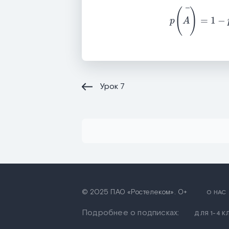
p
A
=
1
-
p
A
Урок
7
© 2025 ПАО «Ростелеком». 0+
О НАС
Подробнее о подписках:
ДЛЯ 1-4 