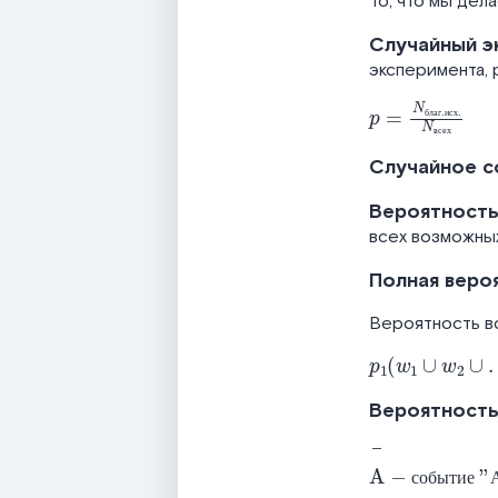
То, что мы дел
Случайный э
эксперимента, 
p
=
N
благ
.
исх
.
б
л
а
г
и
с
х
в
с
е
х
Случайное с
Вероятност
всех возможны
Полная веро
Вероятность вс
p
1
w
1
∪
w
2
∪
…
∪
Вероятность
A
событие "А" не произойдет
-
с
о
б
ы
т
и
е