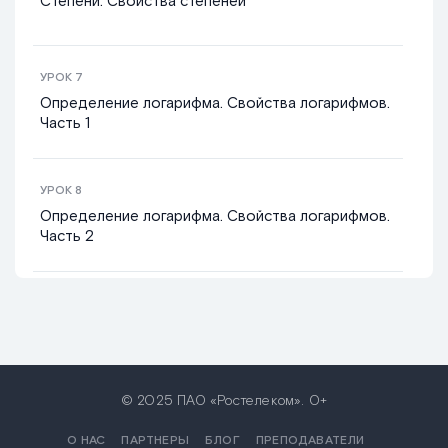
Степени. Свойства степеней
УРОК
7
Определение логарифма. Свойства логарифмов.
Часть 1
УРОК
8
Определение логарифма. Свойства логарифмов.
Часть 2
УРОК
9
Логарифмические уравнения
© 2025 ПАО «Ростелеком». 0+
УРОК
10
Логарифмические неравенства с постоянным
О НАС
ПАРТНЕРЫ
БЛОГ
ПРЕПОДАВАТЕЛИ