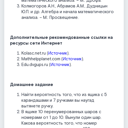
математического анализа. – М.: Дрофа.
Колмогоров А.Н., Абрамов А.М., Дудницын
Ю.П. и др. Алгебра и начала математического
анализа. – М.: Просвещение.
Дополнительные рекомендованные ссылки на
ресурсы сети Интернет
Kolasc.net.ru (
Источник
).
Mathhelpplanet.com (
Источник
).
Edu.dvgups.ru (
Источник
).
Домашнее задание
Найти вероятность того, что из ящика с 5
карандашами и 7 ручками вы наугад
вытянете ручку.
В ящике 10 перенумерованных шаров с
номерами от 1 до 10. Вынули один шар.
Какова вероятность того, что номер