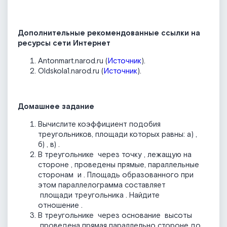
Дополнительные рекомендованные ссылки на
ресурсы сети Интернет
Antonmart.narod.ru (
Источник
).
Oldskola1.narod.ru (
Источник
).
Домашнее задание
Вычислите коэффициент подобия
треугольников, площади которых равны: а)
,
б)
, в)
.
В треугольнике
через точку
, лежащую на
стороне
, проведены прямые, параллельные
сторонам
и
. Площадь образованного при
этом параллелограмма составляет
площади треугольника
. Найдите
отношение
.
В треугольнике
через основание
высоты
проведена прямая параллельно стороне
до