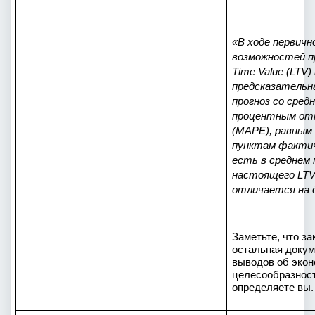
«В ходе первичн
возможностей пр
Time Value (LTV)
предсказательна
прогноз со сред
процентным отк
(MAPE), равным
пунктам фактиче
есть в среднем 
настоящего LTV 
отличается на 
Заметьте, что за
остальная докум
выводов об экон
целесообразност
определяете вы.