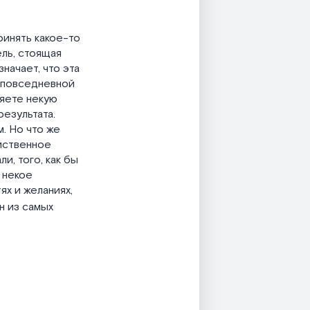
ринять какое-то
ель, стоящая
начает, что эта
в повседневной
ляете некую
результата.
. Но что же
йственное
и, того, как бы
 некое
ях и желаниях,
н из самых