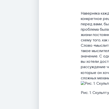
Наверняка кажд
конкретное реш
перед вами, бы
проблема была
жизни постоянн
схему того, ка
Слово «мыслить
такое мыслите
значение. С одн
вы хотели дост
рассуждение че
которые он хо
сложных механи
Рис. 1. Скульп