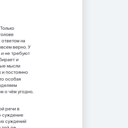
 Только
голове
о ответом на
овсем верно. У
и и не требуют
бирает и
ные мысли
х и постоянно
то особая
ыделяем
м о чём угодно,
ой речи в
то суждение
ких суждений
 той де