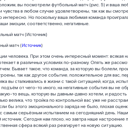
ложим, вы посмотрели футбольный матч (рис. 5) и ваша лю
и чувства в любом случае удовлетворены, так как вы смот
ло интересно. Но поскольку ваша любимая команда проиграла
аши эмоции, соответственно, негативные.
ный матч (
Источник
)
ции человека. При этом очень интересный момент: всякая 
отекает в различных условиях по-разному. Опять же рассм
чем. Бывает такое, что команда, за которую вы болели, прои
роены, так как другое событие, положительное для вас, п
яка вы сталкивались в жизни с такой ситуацией, когда, испы
подъём от чего-то иного, на негативные события вы не об
акую-то вещь, которую вы давным-давно хотели, и радость 
ько велика, что тройка по контрольной вас уже не расстраи
сли бы этого эмоционального заряда не было, плохая оценк
ас самым серьёзным испытанием на сегодняшний день. Наши
источник. Сегодня нам плохо, но завтра наше настроение 
ственная сфера всякий раз реагирует на новую ситуацию.