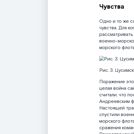
Чувства
Одно и то же с
чувства. Для к
рассматривать 
военно-морско
морского флота
Рис. 3. Цусимск
Поражение это 
целая война с
считали, что п
Андреевским фл
Настоящей траг
спустили военн
морского флота
сражения кома