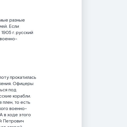
амые разные
ией. Если
1905 г. русский
 военно-
лоту прокатилась
ажения. Офицеры
ться под
сские корабли.
 плен, то есть
кого военно-
А в ходе этого
й Петрович