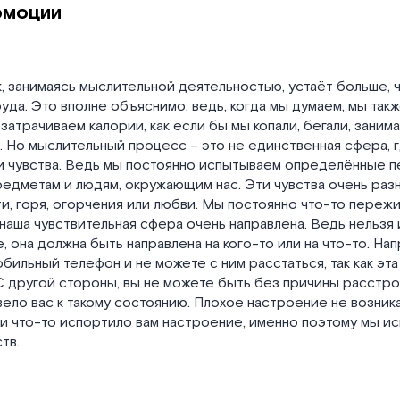
эмоции
, занимаясь мыслительной деятельностью, устаёт больше, 
уда. Это вполне объяснимо, ведь, когда мы думаем, мы так
 затрачиваем калории, как если бы мы копали, бегали, зани
 Но мыслительный процесс – это не единственная сфера, 
и чувства. Ведь мы постоянно испытываем определённые п
едметам и людям, окружающим нас. Эти чувства очень раз
и, горя, огорчения или любви. Мы постоянно что-то пережи
 наша чувствительная сфера очень направлена. Ведь нельзя
 она должна быть направлена на кого-то или на что-то. На
бильный телефон и не можете с ним расстаться, так как эт
С другой стороны, вы не можете быть без причины расстро
вело вас к такому состоянию. Плохое настроение не возник
ли что-то испортило вам настроение, именно поэтому мы 
тв.