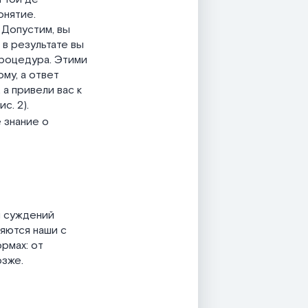
онятие.
 Допустим, вы
 в результате вы
процедура. Этими
му, а ответ
а привели вас к
с. 2).
 знание о
и суждений
ляются наши с
рмах: от
озже.