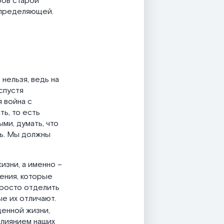
ров старой
 определяющей.
 нельзя, ведь на
спустя
 война с
ь, то есть
ми, думать, что
ть. Мы должны
изни, а именно –
ения, которые
просто отделить
ые их отличают.
денной жизни,
влиянием наших