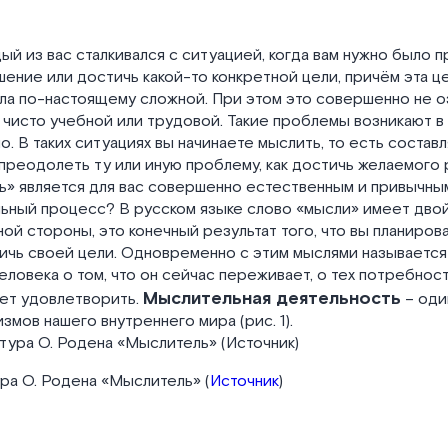
ый из вас сталкивался с ситуацией, когда вам нужно было п
ение или достичь какой-то конкретной цели, причём эта ц
ла по-настоящему сложной. При этом это совершенно не оз
 чисто учебной или трудовой. Такие проблемы возникают 
о. В таких ситуациях вы начинаете мыслить, то есть состав
к преодолеть ту или иную проблему, как достичь желаемого 
» является для вас совершенно естественным и привычным
льный процесс? В русском языке слово «мысли» имеет дво
ой стороны, это конечный результат того, что вы планировал
ичь своей цели. Одновременно с этим мыслями называется
ловека о том, что он сейчас переживает, о тех потребност
Мыслительная деятельность
чет удовлетворить.
– оди
змов нашего внутреннего мира (рис. 1).
тура О. Родена «Мыслитель» (
Источник
)