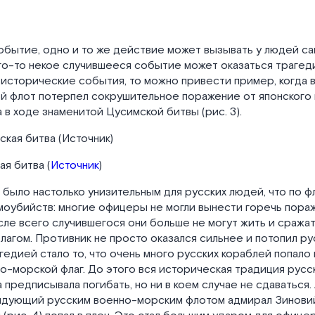
обытие, одно и то же действие может вызывать у людей с
ого-то некое случившееся событие может оказаться трагед
исторические события, то можно привести пример, когда в 
й флот потерпел сокрушительное поражение от японского
 в ходе знаменитой Цусимской битвы (рис. 3).
ая битва (
Источник
)
было настолько унизительным для русских людей, что по ф
амоубийств: многие офицеры не могли вынести горечь пор
осле всего случившегося они больше не могут жить и сража
агом. Противник не просто оказался сильнее и потопил ру
едией стало то, что очень много русских кораблей попало в
о-морской флаг. До этого вся историческая традиция русс
 предписывала погибать, но ни в коем случае не сдаваться. 
ндующий русским военно-морским флотом адмирал Зинови