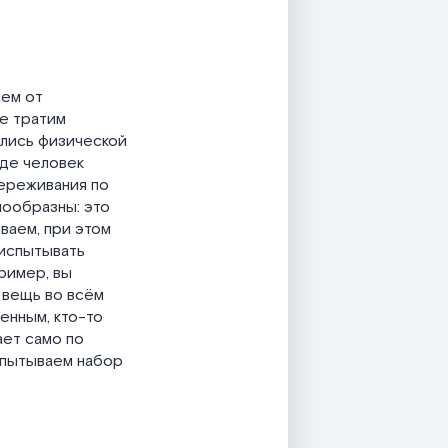
чем от
же тратим
мались физической
где человек
ереживания по
нообразны: это
ваем, при этом
 испытывать
пример, вы
а вещь во всём
енным, кто-то
ает само по
испытываем набор