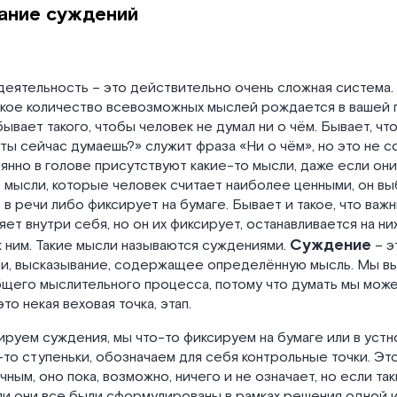
ание суждений
еятельность – это действительно очень сложная система.
акое количество всевозможных мыслей рождается в вашей 
бывает такого, чтобы человек не думал ни о чём. Бывает, чт
ты сейчас думаешь?» служит фраза «Ни о чём», но это не с
янно в голове присутствуют какие-то мысли, даже если он
 мысли, которые человек считает наиболее ценными, он вы
в речи либо фиксирует на бумаге. Бывает и такое, что важ
яет внутри себя, но он их фиксирует, останавливается на ни
Суждение
 ним. Такие мысли называются суждениями.
– э
ли, высказывание, содержащее определённую мысль. Мы в
щего мыслительного процесса, потому что думать мы може
то некая веховая точка, этап.
руем суждения, мы что-то фиксируем на бумаге или в устн
-то ступеньки, обозначаем для себя контрольные точки. Э
чным, оно пока, возможно, ничего и не означает, но если та
ли они все были сформулированы в рамках решения одной и