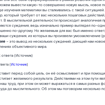
можем вывести какую-то совершенно новую мысль, новое п
де изучения математики вы сталкивались с такой ситуацией.
, который требует от вас нескольких пошаговых действий,
т. В мыслительной деятельности происходит аналогичная 
яются суждения, ведь изначально пример выглядел по-одно
шенно по-другому. Но желаемым для вас был именно ответ, 
ваши суждения, из которых вы произвели умозаключение (ри
ние
– это вывод из нескольких суждений, дающий нам новое
лениях объективного мира.
твета (
Источник
)
ставит перед собой цель, он её осмысливает и при помощ
тигает желаемого результата. Действиями на этом пути яв
 наш труд, при этом он может выражаться в самых разных фо
уда до мыслительного. Об этом мы поговорим несколько п