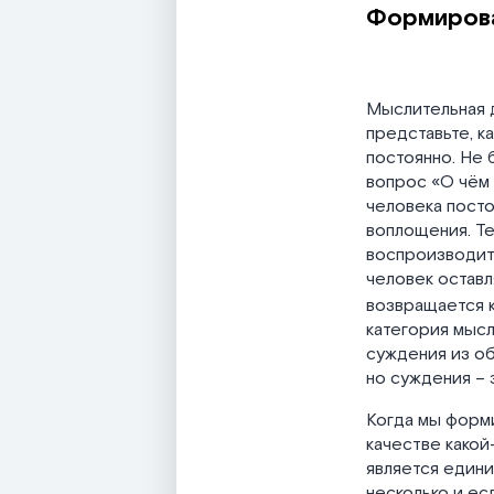
Формиров
Мыслительная д
представьте, к
постоянно. Не 
вопрос «О чём 
человека посто
воплощения. Те
воспроизводит 
человек оставл
возвращается к
категория мыс
суждения из об
но суждения – э
Когда мы форми
качестве какой
является едини
несколько и ес