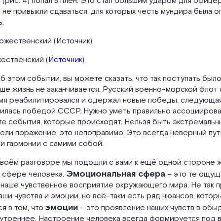
(рис. 4) попал в плен. Это стал большим ударом для офице
 не привыкли сдаваться, для которых честь мундира была
.
ожественский (
Источник
)
об этом событии, вы можете сказать, что так поступать было
е жизнь не заканчивается. Русский военно-морской флот 
мя реабилитировался и одержал новые победы, следующая
илась победой СССР. Нужно уметь правильно ассоциироват
те события, которые происходят. Нельзя быть экстремальны
ели поражение, это непоправимо. Это всегда неверный пу
 и гармонии с самими собой.
воём разговоре мы подошли с вами к ещё одной стороне ж
Эмоциональная сфера
 сфере человека.
– это те ощущ
 наше чувственное восприятие окружающего мира. Не так 
наши чувства и эмоции, но всё-таки есть ряд нюансов, котор
эмоции
я в том, что
– это проявление наших чувств в обы
нутреннее. Настроение человека всегда формируется под 