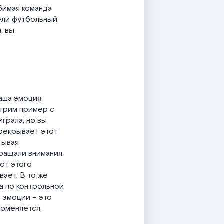
бимая команда
рели футбольный
, вы
наша эмоция
отрим пример с
грала, но вы
ерекрывает этот
тывая
ращали внимания.
от этого
вает. В то же
а по контрольной
 эмоции – это
поменяется,