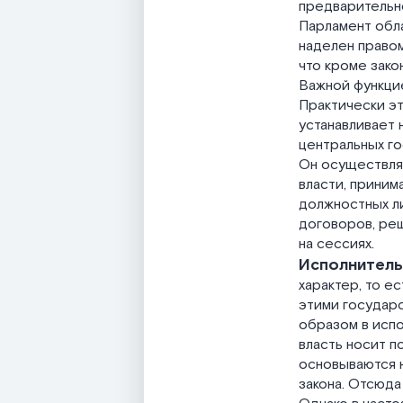
предварительн
Парламент обла
наделен правом
что кроме зако
Важной функцие
Практически эт
устанавливает 
центральных го
Он осуществляе
власти, приним
должностных л
договоров, реш
на сессиях.
Исполнитель
характер, то е
этими государс
образом в испо
власть носит п
основываются н
закона. Отсюда