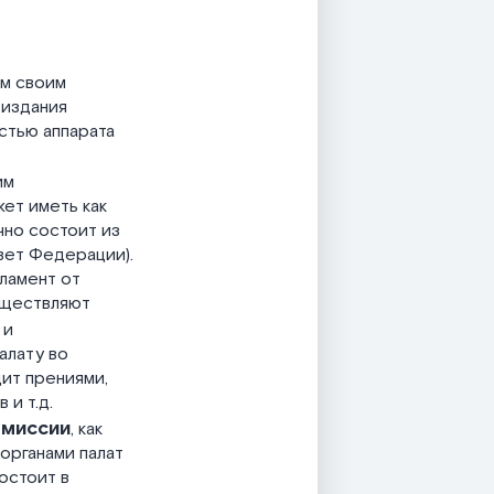
ом своим
 издания
остью аппарата
им
ет иметь как
чно состоит из
овет Федерации).
ламент от
уществляют
 и
алату во
ит прениями,
 и т.д.
омиссии
, как
органами палат
остоит в