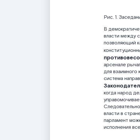
Рис. 1. Заседа
В демократиче
власти между с
позволяющий ка
конституционн
противовесо
арсенале рычаг
для взаимного 
система направ
Законодатель
когда народ де
управомочивае
Следовательно
власти в стране
парламент може
исполнения все