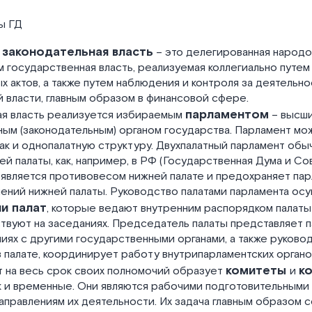
ты ГД
законодательная власть
,
– это делегированная народ
 государственная власть, реализуемая коллегиально путем
х актов, а также путем наблюдения и контроля за деятельн
 власти, главным образом в финансовой сфере.
парламентом
ая власть реализуется избираемым
– высш
ым (законодательным) органом государства. Парламент мож
так и однопалатную структуру. Двухпалатный парламент обы
ей палаты, как, например, в РФ (Государственная Дума и С
 является противовесом нижней палате и предохраняет пар
ений нижней палаты. Руководство палатами парламента ос
и палат
, которые ведают внутренним распорядком палаты
вуют на заседаниях. Председатель палаты представляет п
ях с другими государственными органами, а также руковод
 палате, координирует работу внутрипарламентских органов
комитеты
к
т на весь срок своих полномочий образует
и
к и временные. Они являются рабочими подготовительными 
аправлениям их деятельности. Их задача главным образом с