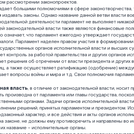
ом рассмотрении законопроектов.
дает большими полномочиями в сфере законотворчества, т
 издавать законы. Однако название данной ветви власти вов
нодательной деятельности парламент не выполняет никакой
й законодательной власти также являются финансовые пол
о означает, что парламент ежегодно утверждает государс
налоги. Парламент наделен правом участия в формировании
сударственных органов исполнительной власти и высших су
т контроль за работой правительства и других органов ис
ает решения об отречении от власти президента и других 
иц, а также осуществляет ратификацию (одобрение) межд
ает вопросы войны и мира и т.д. Свои полномочия парлам
ная власть
, в отличие от законодательной власти, носит
сть производна от парламента или главы государства, поск
твенными органами. Задачи органов исполнительной власти
лнении решений, принятых парламентом и президентом. Ис
одзаконный характер, и все действия и акты органов исполн
а законе, не должны ему противоречить и направлены во 
 их название – исполнительные органы.