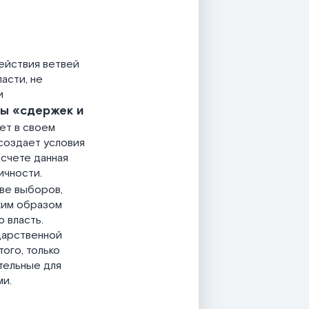
ействия ветвей
асти, не
и
ы «сдержек и
еет в своем
 создает условия
 счете данная
ичности.
ве выборов,
ким образом
 власть.
дарственной
того, только
тельные для
ми.