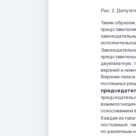
Рис. 2. Депута
Таким образом
представителям
законодательны
исполнительной
Законодательн
представительн
двухпалатную, 
верхней и нижн
Верхняя палата
поспешных реш
председател
председательст
взаимоотношени
голосованием в
Каждая из пала
постоянные, та
по различным н