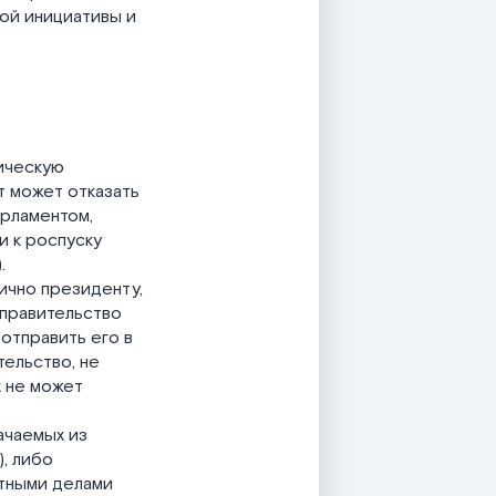
ной инициативы и
тическую
т может отказать
арламентом,
и к роспуску
.
ично президенту,
 правительство
отправить его в
тельство, не
х не может
ачаемых из
, либо
тными делами