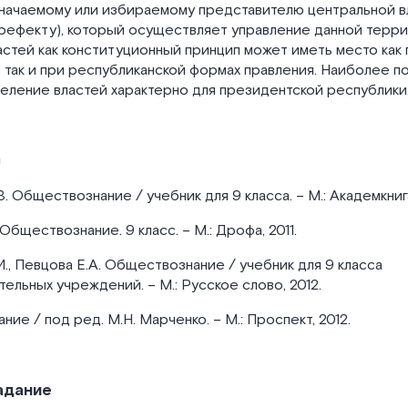
значаемому или избираемому представителю центральной в
префекту), который осуществляет управление данной терр
стей как конституционный принцип может иметь место как 
 так и при республиканской формах правления. Наиболее 
еление властей характерно для президентской республики
ы
В. Обществознание / учебник для 9 класса. – М.: Академкнига
 Обществознание. 9 класс. – М.: Дрофа, 2011.
.И., Певцова Е.А. Обществознание / учебник для 9 класса
льных учреждений. – М.: Русское слово, 2012.
ие / под ред. М.Н. Марченко. – М.: Проспект, 2012.
адание