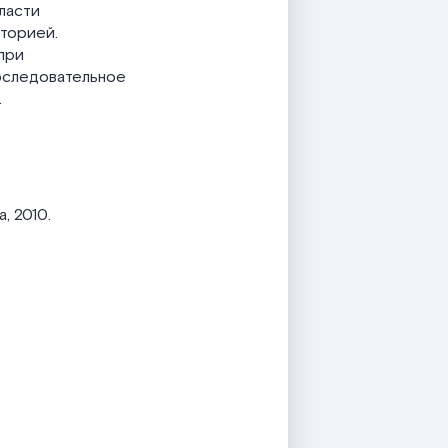
ласти
иторией.
при
последовательное
.
, 2010.