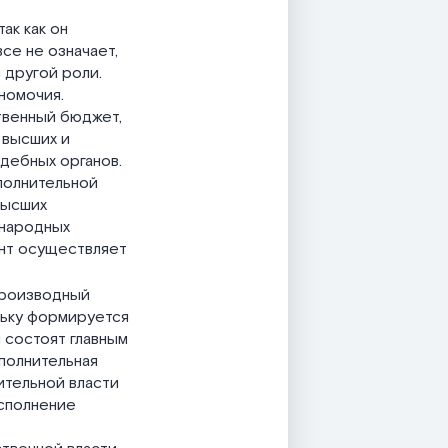
ак как он
се не означает,
 другой роли.
номочия.
твенный бюджет,
 высших и
дебных органов.
полнительной
высших
ународных
ент осуществляет
 производный
ольку формируется
 состоят главным
полнительная
ительной власти
исполнение