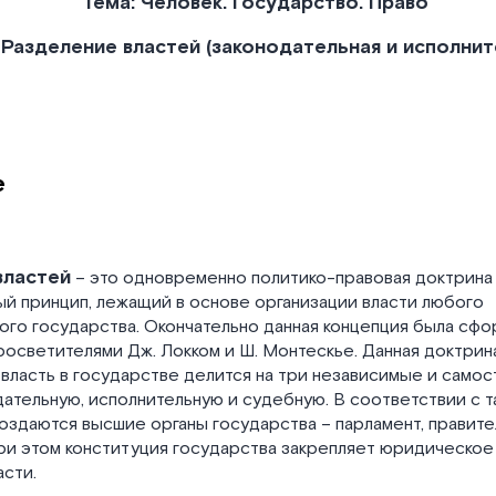
Тема:
Человек. Государство. Право
 Разделение
властей (законодательная
и исполнит
е
властей
– это одновременно политико-правовая доктрина
й принцип, лежащий в основе организации власти любого
ого государства. Окончательно данная концепция была сф
осветителями Дж. Локком и Ш. Монтескье. Данная доктрин
 власть в государстве делится на три независимые и само
дательную, исполнительную и судебную. В соответствии с т
здаются высшие органы государства – парламент, правител
ри этом конституция государства закрепляет юридическое
асти.