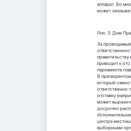
аппарат. Во мн
может оказыва
Рис. 3. Дом Пр
За проводимый 
ответственност
правительству 
приводит к отс
парламента гла
В президентски
который самост
ответственно т
отставку (напр
может выразить
досрочно распу
Исполнительная
центра местных
выборными орг