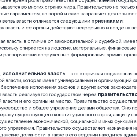
оящее время роль правительства в осуществлении государ
ышается во многих странах мира. Правительство не только
тые парламентом, но порой и само направляет деятельност
признаками
я ветвь власти отличается следующими
:
ная власть и ее органы действуют непрерывно и везде на 
ная власть, в отличие от законодательной и судебной, имее
скольку опирается на людские, материальные, финансовые
ем распоряжении вооруженные формирования: армию, орган
исполнительная власть
,
– это вторичная подзаконная в
й власти, которая имеет универсальный и организующий х
обеспечение исполнения законов и других актов законодате
правительств
я власть реализуется государством через
 власти и его органы на местах. Правительство осуществл
руководство и общее управление делами общества. Оно п
охрану существующего конституционного строя, защиту в
существление экономической, социальной и иных функций 
ого управления. Правительство осуществляет назначения н
данские должности, а также в его ведении находится адми