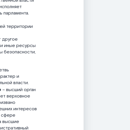
ственной власти
 исполняет
ь парламента.
всей территории
т другое
 и иные ресурсы
ы безопасности,
етвь
арактер и
льной власти.
о
– высший орган
яет верховное
ризвано
нешних интересов
в сфере
а высшие
нистративный