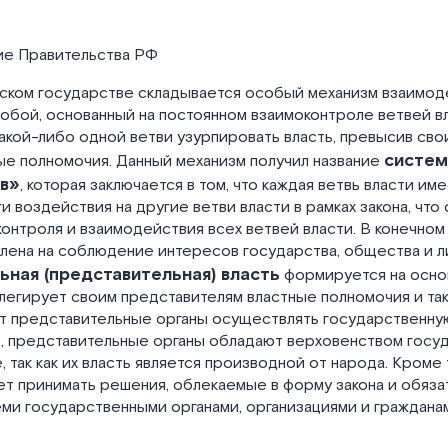
ние Правительства РФ
ском государстве складывается особый механизм взаимод
обой, основанный на постоянном взаимоконтроле ветвей вл
кой-либо одной ветви узурпировать власть, превысив сво
систем
ые полномочия. Данный механизм получил название
в»
, которая заключается в том, что каждая ветвь власти им
и воздействия на другие ветви власти в рамках закона, что
контроля и взаимодействия всех ветвей власти. В конечном
лена на соблюдение интересов государства, общества и л
ная (представительная) власть
формируется на осно
легирует своим представителям властные полномочия и та
т представительные органы осуществлять государственную
, представительные органы обладают верховенством госу
, так как их власть является производной от народа. Кроме 
т принимать решения, облекаемые в форму закона и обяза
ми государственными органами, организациями и граждана