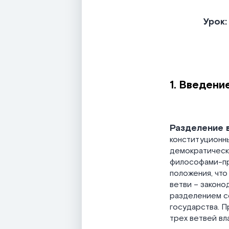
Урок:
1. Введени
Разделение 
конституционны
демократическ
философами-пр
положения, что
ветви – законо
разделением со
государства. П
трех ветвей вл