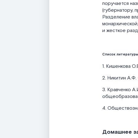
поручается на
(губернатору, 
Разделение вла
монархической,
и жесткое разд
Список литератур
1. Кишенкова О.
2. Никитин А.Ф.
3. Кравченко А
общеобразовате
4. Обществознан
Домашнее з