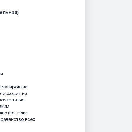
ельная
)
 и
ормулирована
а исходит из
стоятельные
аким
ьство, глава
 равенство всех