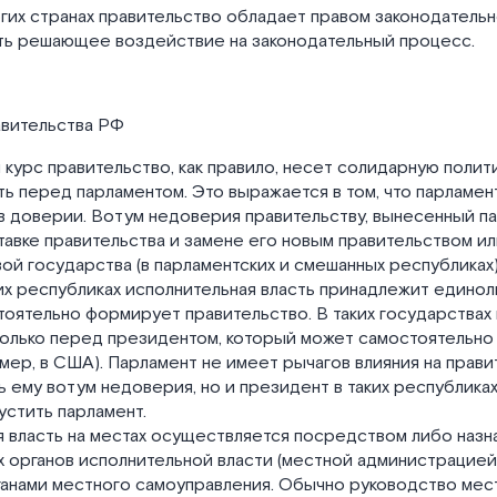
огих странах правительство обладает правом законодатель
ть решающее воздействие на законодательный процесс.
авительства РФ
курс правительство, как правило, несет солидарную поли
ь перед парламентом. Это выражается в том, что парламен
в доверии. Вотум недоверия правительству, вынесенный п
тавке правительства и замене его новым правительством ил
вой государства (в парламентских и смешанных республиках)
х республиках исполнительная власть принадлежит единол
оятельно формирует правительство. В таких государствах
олько перед президентом, который может самостоятельно 
имер, в США). Парламент не имеет рычагов влияния на прави
 ему вотум недоверия, но и президент в таких республика
стить парламент.
 власть на местах осуществляется посредством либо назн
 органов исполнительной власти (местной администрацией)
анами местного самоуправления. Обычно руководство мес