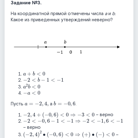
Задание №3.
На координатной прямой отмечены числа
a
и
b
.
Какое из приведенных утверждений неверно?
a
+
b
<
0
-
2
<
b
-
1
<
1
a
2
b
<
0
-
a
<
0
a
=
-
2
,
4
,
b
=
-
0
,
6
Пусть
а
.
-
2
,
4
+
-
0
,
6
<
0
⇒
-
3
<
0
– верно
-
1
<
2
1
<
⇒
0
-
,
6
2
-
<
1
,
6
<
1
– верно
-
2
,
4
2
∙
-
0
,
6
<
0
⇒
+
∙
-
<
0
–