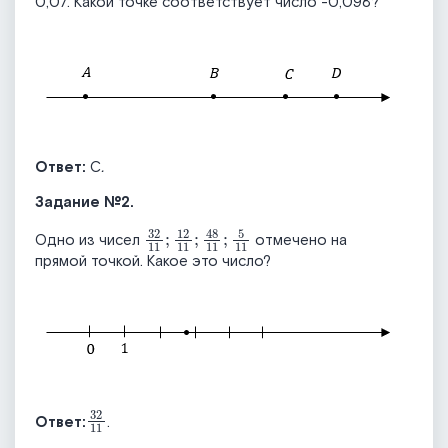
0,07. Какой точке соответствует число -0,098?
Ответ:
С
.
Задание №2.
32
11
;
12
11
;
48
11
;
5
11
Одно из чисел
отмечено на
прямой точкой. Какое это число?
32
11
Ответ:
.