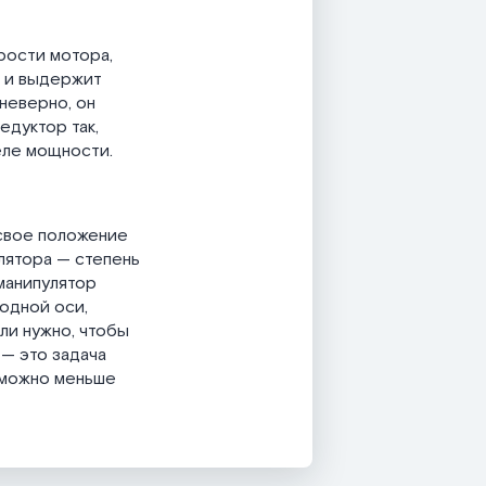
рости мотора,
с и выдержит
неверно, он
едуктор так,
еле мощности.
 свое положение
лятора — степень
 манипулятор
одной оси,
ли нужно, чтобы
 — это задача
к можно меньше