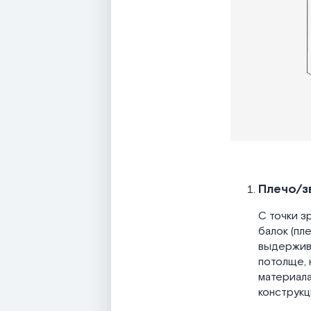
Плечо/з
С точки з
балок (пл
выдержива
потолще, 
материала
конструкц