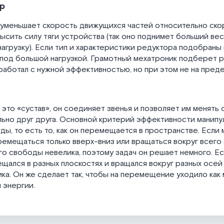
р
уменьшает скорость движущихся частей относительно ско
ысить силу тяги устройства (так оно поднимет больший ве
агрузку). Если тип и характеристики редуктора подобраны 
под большой нагрузкой. Грамотный мехатроник подберет р
работал с нужной эффективностью, но при этом не на пред
это «сустав», он соединяет звенья и позволяет им менять
ьно друг друга. Основной критерий эффективности манипу
ды, то есть то, как он перемещается в пространстве. Если
емещаться только вверх-вниз или вращаться вокруг всего 
го свободы невелика, поэтому задач он решает немного. Ес
щался в разных плоскостях и вращался вокруг разных осей
ка. Он же сделает так, чтобы на перемещение уходило ка
 энергии.