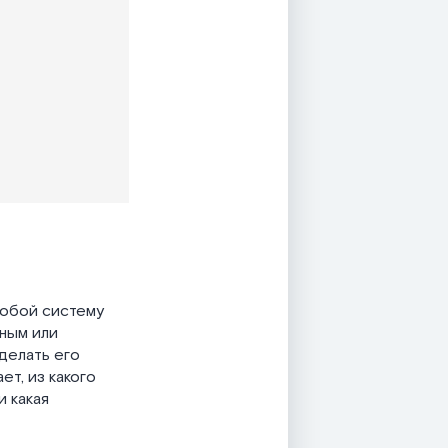
собой систему
нным или
сделать его
ет, из какого
и какая