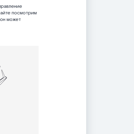
правление
авайте посмотрим
 он может