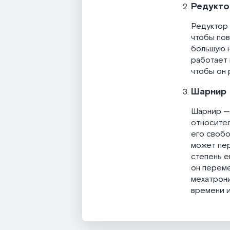
Редукто
Редуктор 
чтобы пов
большую н
работает 
чтобы он 
Шарнир
Шарнир — 
относител
его свобо
может пер
степень е
он переме
мехатрони
времени и