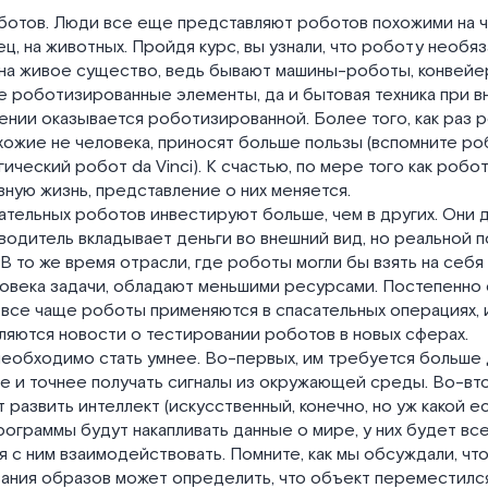
отов. Люди все еще представляют роботов похожими на че
ец, на животных. Пройдя курс, вы узнали, что роботу необя
 на живое существо, ведь бывают машины-роботы, конвей
 роботизированные элементы, да и бытовая техника при в
нии оказывается роботизированной. Более того, как раз 
хожие не человека, приносят больше пользы (вспомните р
гический робот da Vinci). К счастью, по мере того как робо
ную жизнь, представление о них меняется.
ательных роботов инвестируют больше, чем в других. Они 
водитель вкладывает деньги во внешний вид, но реальной п
 В то же время отрасли, где роботы могли бы взять на себя
овека задачи, обладают меньшими ресурсами. Постепенно
 все чаще роботы применяются в спасательных операциях, 
ляются новости о тестировании роботов в новых сферах.
еобходимо стать умнее. Во-первых, им требуется больше 
 и точнее получать сигналы из окружающей среды. Во-вто
 развить интеллект (искусственный, конечно, но уж какой е
программы будут накапливать данные о мире, у них будет вс
я с ним взаимодействовать. Помните, как мы обсуждали, чт
ания образов может определить, что объект переместилс