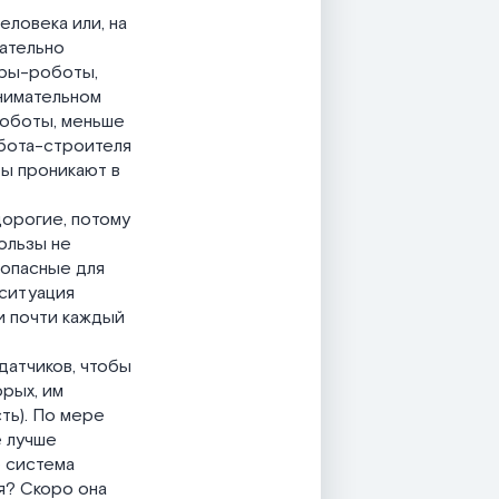
ловека или, на
зательно
еры-роботы,
нимательном
роботы, меньше
обота-строителя
ты проникают в
дорогие, потому
ользы не
 опасные для
 ситуация
и почти каждый
датчиков, чтобы
рых, им
сть). По мере
е лучше
о система
я? Скоро она