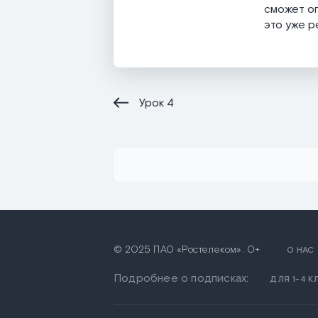
сможет оп
это уже р
Урок
4
© 2025 ПАО «Ростелеком». 0+
О НАС
Подробнее о подписках:
ДЛЯ 1-4 