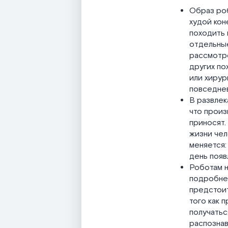
Образ роб
худой кон
походить
отдельные
рассмотре
других по
или хирур
повседнев
В развлек
что произ
приносят.
жизни чел
меняется:
день появ
Роботам н
подробнее
предстоит
того как 
получатьс
распознав