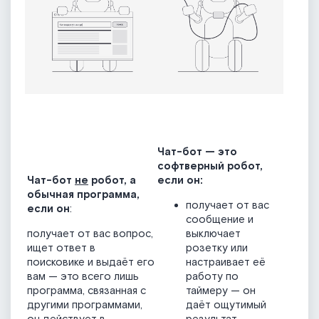
Чат-бот — это
софтверный робот,
Чат-бот
не
робот, а
если он:
обычная программа,
получает от вас
если он
:
сообщение и
получает от вас вопрос,
выключает
ищет ответ в
розетку или
поисковике и выдаёт его
настраивает её
вам — это всего лишь
работу по
программа, связанная с
таймеру — он
другими программами,
даёт ощутимый