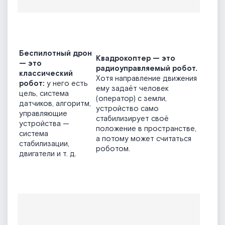
Беспилотный дрон
Квадрокоптер — это
— это
радиоуправляемый робот.
классический
Хотя направление движения
робот:
у него есть
ему задаёт человек
цель, система
(оператор) с земли,
датчиков, алгоритм,
устройство само
управляющие
стабилизирует своё
устройства —
положение в пространстве,
система
а потому может считаться
стабилизации,
роботом.
двигатели и т. д.