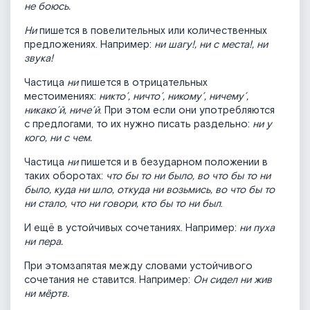
не боюсь.
Ни
пишется в повелительных или количественных
предложениях. Например:
ни шагу!, ни с места!, ни
звука!
Частица
ни
пишется в отрицательных
местоимениях:
никто´, ничто´, никому´, ничему´,
никако´й, ниче´й
. При этом если они употребляются
с предлогами, то их нужно писать раздельно:
ни у
кого, ни с чем.
Частица
ни
пишется и в безударном положении в
таких оборотах:
что бы то ни было, во что бы то ни
было, куда ни шло, откуда ни возьмись, во что бы то
ни стало, что ни говори, кто бы то ни был
.
И ещё в устойчивых сочетаниях. Например:
ни пуха
ни пера.
При этом
запятая между словами устойчивого
сочетания не ставится. Например:
Он сидел ни жив
ни мёртв.