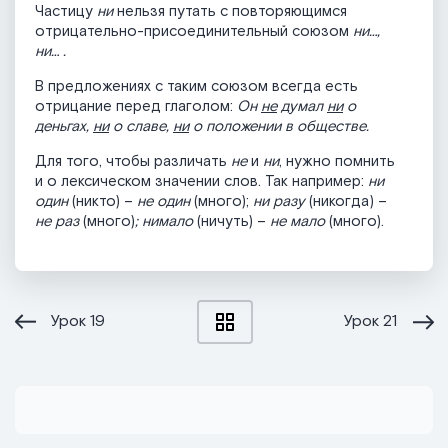
Частицу
ни
нельзя путать с повторяющимся
отрицательно-присоединительный союзом
ни…,
ни… .
В предложениях с таким союзом всегда есть
отрицание перед глаголом:
Он
не
думал
ни
о
деньгах,
ни
о славе,
ни
о положении в обществе.
Для того, чтобы различать
не
и
ни
, нужно помнить
и о лексическом значении слов. Так например:
ни
один
(никто) –
не один
(много);
ни разу
(никогда) –
не раз
(много)
; нимало
(ничуть) –
не мало
(много).
Урок
19
Урок
21