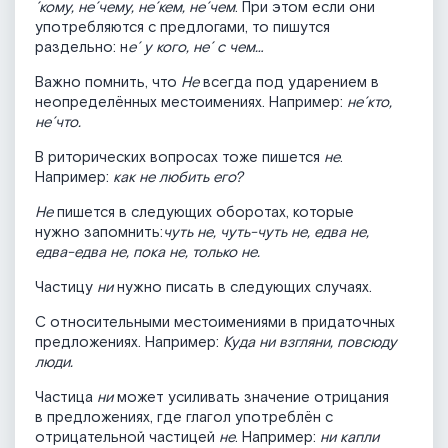
´кому, не´чему, не´кем, не´чем
. При этом если они
употребляются с предлогами, то пишутся
раздельно: н
е´ у кого, не´ с чем…
Важно помнить, что
Не
всегда под ударением в
неопределённых местоимениях. Например:
не´кто,
не´что.
В риторических вопросах тоже пишется
не
.
Например:
как не любить его?
Не
пишется в следующих оборотах, которые
нужно запомнить:
чуть не, чуть-чуть не, едва не,
едва-едва не, пока не, только не.
Частицу
ни
нужно писать в следующих случаях.
С относительными местоимениями в придаточных
предложениях. Например:
Куда ни взгляни, повсюду
люди.
Частица
ни
может усиливать значение отрицания
в предложениях, где глагол употреблён с
отрицательной частицей
не
. Например:
ни капли