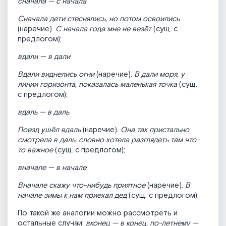
сначала — с начала
Сначала дети стеснялись, но потом освоились
(наречие).
С начала года мне не везёт
(сущ. с
предлогом);
вдали — в дали
Вдали виднелись огни
(наречие).
В дали моря, у
линии горизонта, показалась маленькая точка
(сущ.
с предлогом);
вдаль — в даль
Поезд ушёл вдаль
(наречие).
Она так пристально
смотрела в даль, словно хотела разглядеть там что-
то важное
(сущ. с предлогом);
вначале — в начале
Вначале скажу что-нибудь приятное
(наречие).
В
начале зимы к нам приехал дед
(сущ. с предлогом).
По такой же аналогии можно рассмотреть и
остальные случаи:
вконец — в конец, по-летнему —