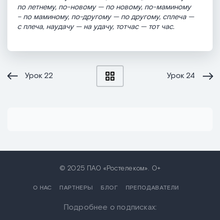
по летнему, по-новому — по новому, по-маминому
– по маминому, по-другому — по другому, сплеча —
с плеча, наудачу — на удачу, тотчас — тот час.
Урок
22
Урок
24
© 2025 ПАО «Ростелеком». 0+
О НАС
ПАРТНЕРЫ
БЛОГ
ПРЕПОДАВАТЕЛИ
Подробнее о подписках: