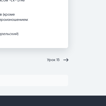
иксом
-ск- Ь
не
в (кроме
 произношением:
прельский
)
Урок
15