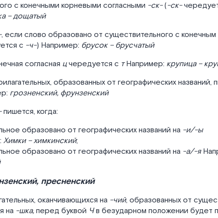
ого с конечными корневыми согласными
-ск-
(
-ск-
чередует
а – дощатый
-
, если слово образовано от существительного с конечны
ется с
-ч-
) Например:
брусок – брусчатый
нечная согласная
ц
чередуется с
т
Например:
крупица – кру
рилагательных, образованных от географических названий, 
ер:
грозненский, фрунзенский
-
пишется, когда:
льное образовано от географических названий на
-и/-ы
:
Химки – химкинский
;
льное образовано от географических названий на
-а/-я
Нап
й
нзенский, пресненский
гательных, оканчивающихся на
-чий
, образованных от сущес
я на
-шка,
перед буквой
Ч
в безударном положении будет 