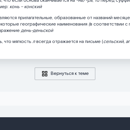
, что если основа оканчивается на
-нь/-рь
, то перед суфф
мер:
конь – конский
ляются прилагательные, образованные от названий месяце
некоторые географические наименования
(
в соответствии с
ыражение
день-деньской
, что мягкость
л
всегда отражается на письме (
сельский, а
Вернуться к теме