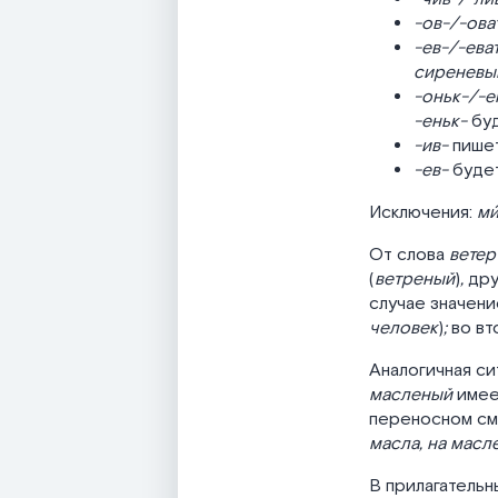
-ов-/-ова
-ев-/-ева
сиреневы
-оньк-/-е
-еньк-
буд
-ив-
пишет
-ев-
будет
Исключения:
ми
От слова
ветер
(
ветреный
)
,
дру
случае значени
человек
)
;
во вт
Аналогичная с
масленый
имее
переносном см
масла, на масле
В прилагательн