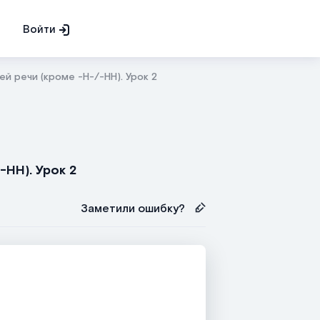
Войти
й речи (кроме -Н-/-НН). Урок 2
-НН). Урок 2
Заметили ошибку?