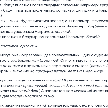
т-
будут писаться после твёрдых согласных Например:
веко
т-
будут писаться после мягких согласных, шипящих и
ц
Напр
й
;
ньк- -оньк-
будет писаться после
г, к, х
Например:
лёгоньки
ет писаться после всех других букв Например:
голубеньки
ся под ударением Например:
лени́вый
;
 писаться в безударном положении Например:
боево́й
́лостивый, юро́дивый
могут быть образованы два прилагательных Одно с суффи
гое с суффиксом
-ян-
(
ветряной
) Они отличаются по значе
е «
с ветром
» в прямом или в переносном смысле (
ветреный
ором – значение «
с помощью ветра
» (
ветряная мельница
)
итуация с существительным
масло
Образованное от него пр
т значение «
пропитанный, смазанный, испачканный масло
ысле (
масленый блин
) А прилагательное
масляный
имеет з
, для масла
» (
масляное пятно
)
ых, заканчивающихся на
-атый
пишется:
-щат-
, если слово о