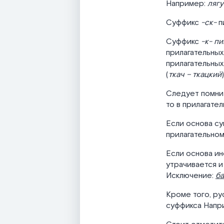
Например:
лягу
Суффикс
-ск-
п
Суффикс
-к- п
прилагательных
прилагательных
(
ткач – ткацкий
)
Следует помни
то в прилагате
Если основа с
прилагательном
Если основа ин
утрачивается и
Исключение:
ба
Кроме того, ру
суффикса Напр