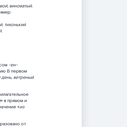
вой, виноватый
;
имер:
й, тихонький
й
;
ксом
-ен-
нию В первом
 день, ветреный
илагательное
м
» в прямом и
начение «
из
бразовано от