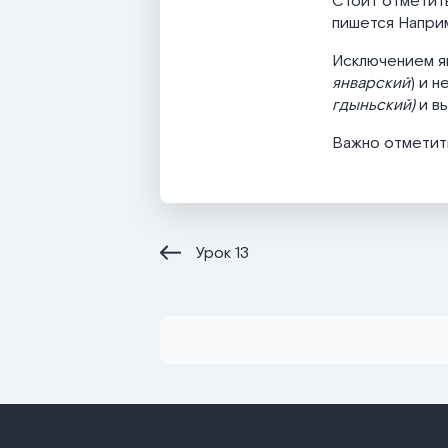
Стоит отметить
пишется Напри
Исключением яв
январский
) и 
гдыньский)
и в
Важно отметить
Урок
13