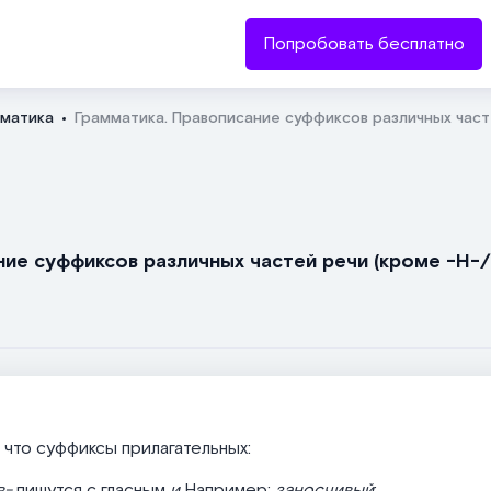
Попробовать бесплатно
матика
Грамматика. Правописание суффиксов различных часте
Отправить
ние суффиксов различных частей речи (кроме -Н-/
 что суффиксы прилагательных:
в-
пишутся с гласным
и
Например:
заносчивый
;