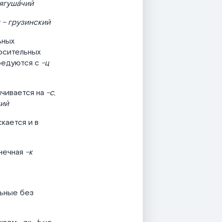
ягуша́чий
 – грузинский
ьных
носительных
редуются с
-ц
нчивается на
-с
,
кий
скается и в
онечная
-к
ьные без