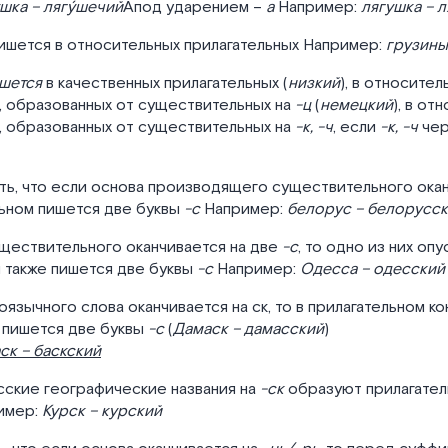
шка – лягу́шечий
Апод ударением –
а
Например:
лягушка – л
ишется в относительных прилагательных Например:
грузины
ишется
в качественных прилагательных (
низкий
), в относител
, образованных от существительных на
-ц
(
немецкий
), в от
, образованных от существительных на
-к, -ч
, если
-к, -ч
че
ть, что если основа производящего существительного ока
льном пишется две буквы
-с
Например:
белорус – белорусс
уществительного оканчивается на две
-с
, то одно из них опу
 также пишется две буквы
-с
Например:
Одесса – одесский
оязычного слова оканчивается на ск, то в прилагательном к
 пишется две буквы
-с
(
Дамаск – дамасский
)
ск – баскский
сские географические названия на
-ск
образуют прилагател
имер:
Курск – курский