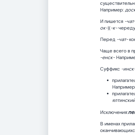
существительн
Например:
доск
И пишется
-чат
ок-
)(
-к-
череду
Перед
-чат-
ко
Чаще всего в п
-енск-
Наприм
Суффикс
-инск
прилагате
Например
прилагате
ялтински
пе
Исключения:
В именах прила
оканчивающихс