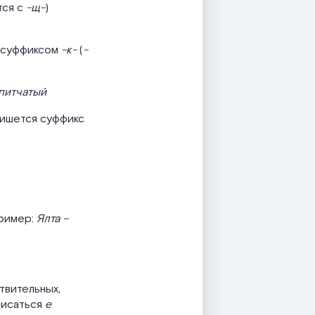
ся с
-щ-
)
м суффиксом
-к-
(
-
питчатый
пишется суффикс
ример:
Ялта –
твительных,
писаться
е